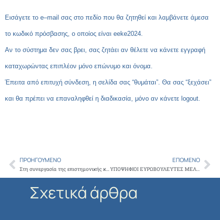
Εισάγετε το
e
–
mail
σας στο πεδίο που θα ζητηθεί και λαμβάνετε άμεσα
το κωδικό πρόσβασης, ο οποίος είναι
eeke
2024.
Αν το σύστημα δεν σας βρει, σας ζητάει αν θέλετε να κάνετε εγγραφή
καταχωρώντας επιπλέον μόνο επώνυμο και όνομα.
Έπειτα από επιτυχή σύνδεση, η σελίδα σας “θυμάται”. Θα σας “ξεχάσει”
και θα πρέπει να επαναληφθεί η διαδικασία, μόνο αν κάνετε
logout
.
ΠΡΟΗΓΟΎΜΕΝΟ
ΕΠΌΜΕΝΟ
Prev
Ne
Στη συνεργασία της επιστημονικής κοινότητας, με την Τοπική Αυτοδιοίκηση, στον τομέα της πρόληψης αναφέρθηκε ο Πρόεδρος του ΙΣΑ, στο χαιρετισμό του, σε Ημερίδα της Ένωσης Πνευμονολόγων Ελλάδας
ΥΠΟΨΗΦΙΟΙ ΕΥΡΩΒΟΥΛΕΥΤΕΣ ΜΕΛΗ ΤΟΥ ΙΣΑ
Σχετικά άρθρα