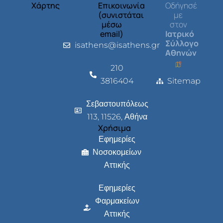
Χάρτης
Επικοινωνία
Οδήγησέ
(συνιστάται
με
μέσω
στον
email)
Ιατρικό
Σύλλογο
isathens@isathens.gr
Αθηνών
210
3816404
Sitemap
Σεβαστουπόλεως
113, 11526, Αθήνα
Χρήσιμα
Εφημερίες
Νοσοκομείων
Αττικής
Εφημερίες
Φαρμακείων
Αττικής