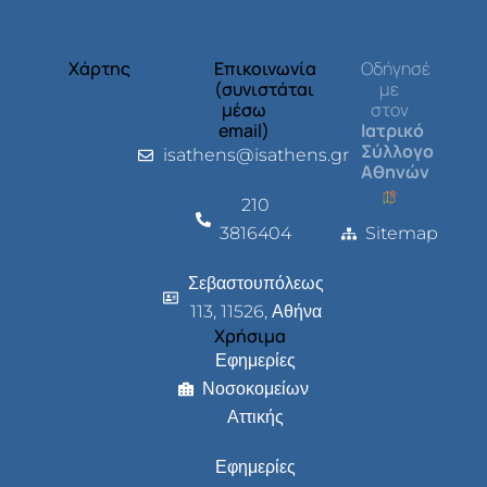
Χάρτης
Επικοινωνία
Οδήγησέ
(συνιστάται
με
μέσω
στον
email)
Ιατρικό
Σύλλογο
isathens@isathens.gr
Αθηνών
210
3816404
Sitemap
Σεβαστουπόλεως
113, 11526, Αθήνα
Χρήσιμα
Εφημερίες
Νοσοκομείων
Αττικής
Εφημερίες