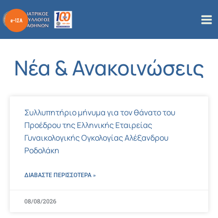
Μετάβαση
στο
περιεχόμενο
Νέα & Ανακοινώσεις
P
P
P
P
Συλλυπητήριο μήνυμα για τον θάνατο του
a
a
a
a
Προέδρου της Ελληνικής Εταιρείας
g
g
g
g
e
e
e
e
Γυναικολογικής Ογκολογίας Αλέξανδρου
Ροδολάκη
ΔΙΑΒΑΣΤΕ ΠΕΡΙΣΣΌΤΕΡΑ »
08/08/2026