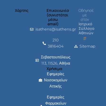
Χάρτης
Επικοινωνία
Οδήγησέ
(συνιστάται
με
μέσω
στον
email)
Ιατρικό
Σύλλογο
isathens@isathens.gr
Αθηνών
210
3816404
Sitemap
Σεβαστουπόλεως
113, 11526, Αθήνα
Χρήσιμα
Εφημερίες
Νοσοκομείων
Αττικής
Εφημερίες
Φαρμακείων