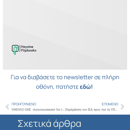
Για να διαβάσετε το newsletter σε πλήρη
οθόνη, πατήστε
εδώ
!
ΠΡΟΗΓΟΎΜΕΝΟ
ΕΠΌΜΕΝΟ
Prev
Ne
UNESCO GHE -Αnnouncement for the 6th Global Community Health Forum
Παρέμβαση του ΙΣΑ προς την 1η ΥΠΕ για τις πολύμηνες καθυστερήσεις πληρωμών των ιατρών, στο πρόγραμμα «ΠΡΟΛΑΜΒΑΝΩ», για τα καρδιαγγειακά νοσήματα
Σχετικά άρθρα