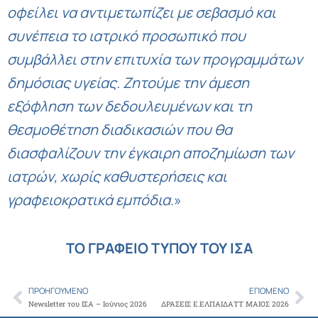
οφείλει να αντιμετωπίζει με σεβασμό και
συνέπεια το ιατρικό προσωπικό που
συμβάλλει στην επιτυχία των προγραμμάτων
δημόσιας υγείας. Ζητούμε την άμεση
εξόφληση των δεδουλευμένων και τη
θεσμοθέτηση διαδικασιών που θα
διασφαλίζουν την έγκαιρη αποζημίωση των
ιατρών, χωρίς καθυστερήσεις και
γραφειοκρατικά εμπόδια
.»
ΤΟ ΓΡΑΦΕΙΟ ΤΥΠΟΥ ΤΟΥ ΙΣΑ
ΠΡΟΗΓΟΎΜΕΝΟ
ΕΠΌΜΕΝΟ
Prev
Ne
Newsletter του ΙΣΑ – Ιούνιος 2026
ΔΡΑΣΕΙΣ Ε.ΕΛΠΑΙΔΑΤΤ ΜΑΙΟΣ 2026