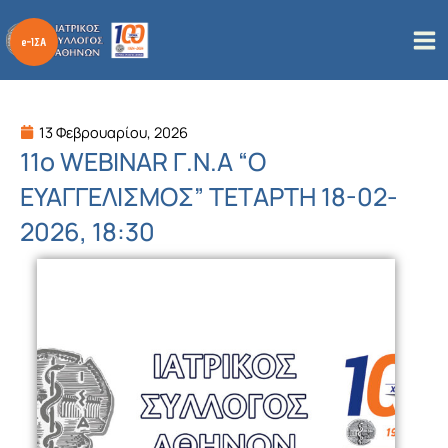
Μετάβαση
στο
περιεχόμενο
13 Φεβρουαρίου, 2026
11ο WEBINAR Γ.Ν.Α “Ο
ΕΥΑΓΓΕΛΙΣΜΟΣ” ΤΕΤΑΡΤΗ 18-02-
2026, 18:30