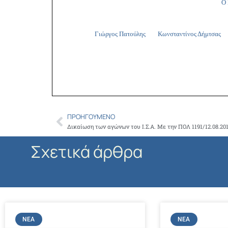
Ο 
Γιώργος Πατούλης Κωνσταντίνος Δήμτσας
ΠΡΟΗΓΟΎΜΕΝΟ
Prev
Σχετικά άρθρα
ΝΈΑ
ΝΈΑ