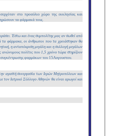
σερχόταν στο προαύλιο χώρο της εκκλησίας και
ληρώσουν τα φάρμακά τους.
οράσει. Έστω και ένας συμπολίτης μας αν σωθεί από
ά τα φάρμακα, οι άνθρωποι που τα χρειάστηκαν θα
νητική, η ανταπόκριση μεγάλη και η συλλογή μεγάλων
ς ανώνυμους πολίτες που 1,5 χρόνο τώρα στηρίζουν
ς συγκέντρωσης φαρμάκων του 15Αυγουστου.
την αγαστή συνεργασία των Ιερών Μητροπόλεων και
ε τον Ιατρικό Σύλλογο Αθηνών θα είναι αρωγοί και