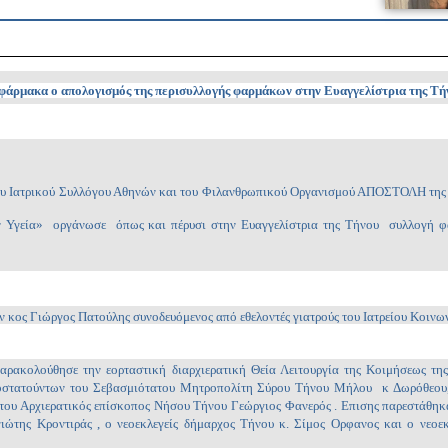
 φάρμακα ο απολογισμός της περισυλλογής φαρμάκων στην Ευαγγελίστρια της Τή
του Ιατρικού Συλλόγου Αθηνών και του Φιλανθρωπικού Οργανισμού ΑΠΟΣΤΟΛΗ της 
ν Υγεία» οργάνωσε όπως και πέρυσι στην Ευαγγελίστρια της Τήνου συλλογή φα
 κος Γιώργος Πατούλης συνοδευόμενος από εθελοντές γιατρούς του Ιατρείου Κοινω
ρακολούθησε την εορταστική διαρχιερατική Θεία Λειτουργία της Κοιμήσεως της
ωτοστατούντων του Σεβασμιότατου Μητροπολίτη Σύρου Τήνου Μήλου κ Δωρόθεου
ου Αρχιερατικός επίσκοπος Νήσου Τήνου Γεώργιος Φανερός . Επισης παρεστάθη
ώτης Κροντιράς , ο νεοεκλεγείς δήμαρχος Τήνου κ. Σίμος Ορφανος και ο νεοεκ