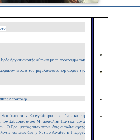
Copy
Link
νου
Ιεράς Αρχιεπισκοπής Αθηνών με το πρόγραμμα του
ρμάκων ενόψει του μεγαλειώδους εορτασμού της
νικής Αποστολής.
 Θεοτόκου στην Ευαγγελίστρια της Τήνου και τη
, του Σεβασμιοτάτου Μητροπολίτη Παντελεήμονα
καν Ο Γραμματέας αποκεντρωμένες αυτοδιοίκησης
λεγείς περιφερειάρχης Νοτίου Αιγαίου κ Γιώργος