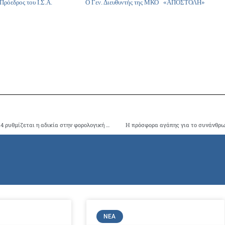
Πρόεδρος του Ι.Σ.Α.
Ο Γεν. Διευθυντής της ΜΚΟ
«ΑΠΟΣΤΟΛΗ»
Δικαίωση των αγώνων του Ι.Σ.Α. Με την ΠΟΛ 1191/12.08.2014 ρυθμίζεται η αδικία στην φορολογική μεταχείριση των ιατρών για το clawback και το rebate
Η πρόσφορα αγάπης για το συνάνθρω
ΝΈΑ