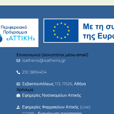
Επικοινωνία (συνιστάται μέσω email)
isathens@isathens.gr
210 3816404
Σεβαστουπόλεως 113, 11526, Αθήνα
Χρήσιμα
Εφημερίες Νοσοκομείων Αττικής
Εφημερίες Φαρμακείων Αττικής (Live)
GDPR - Ενημέρωση προστασίας