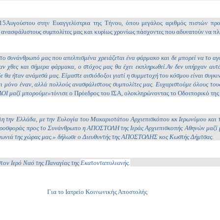
5Αυγούστου στην Ευαγγελίστρια της Τήνου, όπου μεγάλος αριθμός πιστών προ
σε ανασφάλιστους συμπολίτες μας και κυρίως χρονίως πάσχοντες που αδυνατούν να π
στο συνάνθρωπό μας που απελπισμένα χρειάζεται ένα φάρμακο και δε μπορεί να το αγ
ν χθες και σήμερα φάρμακα, ο στόχος μας θα έχει εκπληρωθεί.Αν δεν υπήρχαν αυτ
 θα ήταν ανάμεσά μας. Είμαστε αισιόδοξοι γιατί η συμμετοχή του κόσμου είναι συγκι
 μόνο έναν, αλλά πολλούς ανασφάλιστους συμπολίτες μας. Ευχαριστούμε όλους του
ΟΛΟΙ μαζί μπορούμε»
τόνισε ο Πρόεδρος του ΙΣΑ, ολοκληρώνοντας το Οδοιπορικό τη
λη την Ελλάδα, με την Ευλογία του Μακαριοτάτου Αρχιεπισκόπου κκ Ιερωνύμου και 
προσφοράς προς το Συνάνθρωπο η ΑΠΟΣΤΟΛΗ της Ιεράς Αρχιεπισκοπής Αθηνών μαζί μ
ε γωνιά της χώρας μας.» δήλωσε ο Διευθυντής της ΑΠΟΣΤΟΛΗΣ κος Κωστής Δήμτσας.
στον Ιερό Ναό της Παναγίας της
Εκατονταπυλιανής.
Για το Ιατρείο Κοινωνικής Αποστολής