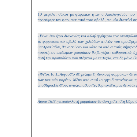
10 μεγάλοι σάκοι με φάρμακα ήταν ο Απολογισμός του 1
προσέφερε τον φαρμακευτικό τους οβολό , που θα διατεθεί 
«Είναι ένα έργο διακονίας και αλληλεγγύης για τον ανασφάλι
το φαρμακευτικό οβολό των χιλιάδων πιστών που προσέφερα
υποτροπίαζαν, θα νοσούσαν και κάποιοι από αυτούς, σήμερα δε
ποσοτήτων ωφέλιμων φαρμάκων θα βοηθήσει καθοριστικά, όχι
αυτή την προσπάθεια που στέφεται με επιτυχία, επειδή μόνο 
«Φέτος το 15Αυγουστο στηρίξαμε τη συλλογή φαρμάκων σε ό
των τοπικών φορέων. Μέσα από αυτό το εργο διακονίας και 
υποστηρικτές στους αναξιοπαθούντες συμπολίτες μας σε κάθ
Αύριο 16/8 η περισυλλογή φαρμάκων θα συνεχιστεί στη Πάρο 