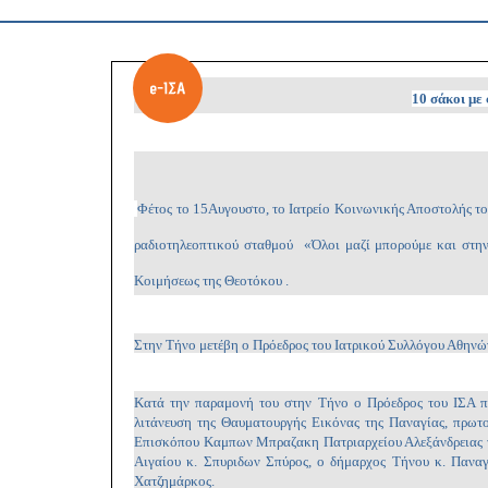
10 σάκοι με
Φέτος το 15Αυγουστο, το Ιατρείο Κοινωνικής Αποστολής 
ραδιοτηλεοπτικού σταθμού «Όλοι μαζί μπορούμε και στη
Κοιμήσεως της Θεοτόκου .
Στην Τήνο μετέβη ο Πρόεδρος του Ιατρικού Συλλόγου Αθηνών
Κατά την παραμονή του στην Τήνο ο Πρόεδρος του ΙΣΑ πα
λιτάνευση της Θαυματουργής Εικόνας της Παναγίας, πρ
Επισκόπου Καμπων Μπραζακη Πατριαρχείου Αλεξάνδρειας τ
Αιγαίου κ. Σπυριδων Σπύρος, ο δήμαρχος Τήνου κ. Παναγι
Χατζημάρκος.