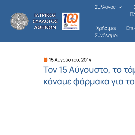
Μετάβαση
Σύλλογος
στο
Π
περιεχόμενο
Χρήσιμοι
Επι
Σύνδεσμοι
15 Αυγούστου, 2014
Τον 15 Αύγουστο, το τά
κάναμε φάρμακα για τ