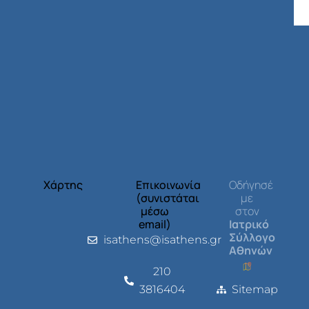
Χάρτης
Επικοινωνία
Οδήγησέ
(συνιστάται
με
μέσω
στον
email)
Ιατρικό
Σύλλογο
isathens@isathens.gr
Αθηνών
210
3816404
Sitemap