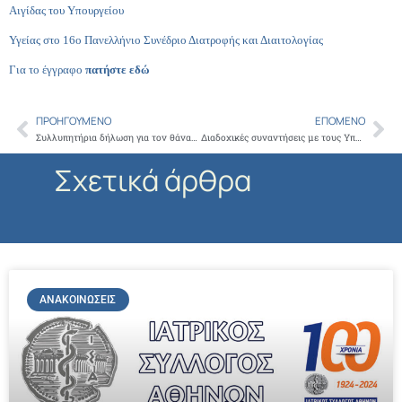
Αιγίδας του Υπουργείου
Υγείας στο
16ο
Πανελλήνιο Συνέδριο Διατροφής και Διαιτολογίας
Για το έγγραφο
πατήστε εδώ
ΠΡΟΗΓΟΎΜΕΝΟ
ΕΠΌΜΕΝΟ
Prev
Ne
Συλλυπητήρια δήλωση για τον θάνατο του Καθηγητή Καρδιολογίας Π. Τούτουζα
Διαδοχικές συναντήσεις με τους Υπουργούς Τουρισμού Σ. Περδίο και Υγείας Μ. Χατζηπαντέλα της Κύπρου, πραγματοποίησε ο Πρόεδρος του ΙΣΑ Γ.Πατούλης
Σχετικά άρθρα
ΑΝΑΚΟΙΝΏΣΕΙΣ