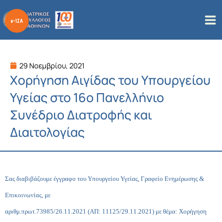
Μετάβαση
στο
περιεχόμενο
29 Νοεμβρίου, 2021
Χορήγηση Αιγίδας του Υπουργείου
Υγείας στο 16ο Πανελλήνιο
Συνέδριο Διατροφής και
Διαιτολογίας
Σας διαβιβάζουμε
έγγραφ
ο
του Υπουργείου Υγείας
,
Γραφείο Ενημέρωσης &
Επικοινωνίας, με
αριθμ.πρωτ.
73985/26.11.2021
(
A
Π: 11
125/29
.11.2021) με θέμα: Χορήγηση