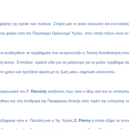
ρησης της υγείας των πολιτών. Στόχος μας οι υγιείς κοινωνίες και ένα καλύτε
ου φορέα από τον Παγκόσμιο Οργανισμό Υγείας, στον οποίο πλέον είναι εν
 να αναδειχθούν τα προβλήματα που αντιμετωπίζει η Τοπική Αυτοδιοίκηση στον
η αυτών. Επιπλέον, είμαστε εδώ για να μιλήσουμε για το μείζον πρόβλημα της
το χρόνο και σχετίζεται άμεσα με τις ζωές μας
»,
σημείωσε κλείνοντας
.
 προσωπικά τον
Γ. Πατούλη
τονίζοντας πως τόσο ο ίδιος όσο και οι υπόλοιπ
ρθηκε και στη συνδρομή της Περιφέρειας Αττικής στον τομέα της ενίσχυσης τ
α εξέφρασε στον κ. Πατούλη και
η Υφ. Υγείας
Ζ. Ράπτη
η οποία εξήρε τα απο