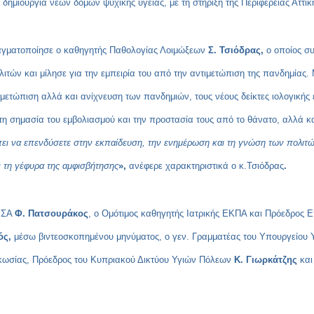
δημιουργία νέων δομών ψυχικής υγείας, με τη στήριξη της Περιφέρειας Αττικ
αγματοποίησε ο
καθηγητής Παθολογίας Λοιμώξεων
Σ. Τσιόδρας,
ο οποίος σ
ολιτών και μίλησε για την εμπειρία του από την αντιμετώπιση της πανδημία
τιμετώπιση αλλά και ανίχνευση των πανδημιών, τους νέους δείκτες ιολογικής
 σημασία του εμβολιασμού και την προστασία τους από το θάνατο, αλλά και
πρέπει να επενδύσετε στην εκπαίδευση, την ενημέρωση και τη γνώση των πολι
με τη γέφυρα της αμφισβήτησης
»,
ανέφερε χαρακτηριστικά ο κ.Τσιόδρας
.
 ΙΣΑ
Φ. Πατσουράκος
, ο Ομότιμος καθηγητής Ιατρικής ΕΚΠΑ και Πρόεδρο
ός,
μέσω βιντεοσκοπημένου μηνύματος, ο γεν. Γραμματέας του Υπουργείου 
κωσίας, Πρόεδρος του Κυπριακού Δικτύου Υγιών Πόλεων
Κ. Γιωρκάτζης
και