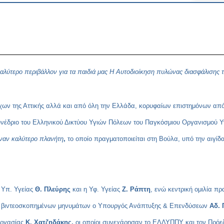
 καλύτερο περιβάλλον για τα παιδιά μας Η Αυτοδιοίκηση πυλώνας διασφάλισης 
ρχων της Αττικής αλλά και από όλη την Ελλάδα, κορυφαίων επιστημόνων από
Συνέδριο του Ελληνικού Δικτύου Υγιών Πόλεων του Παγκόσμιου Οργανισμού Υ
έναν καλύτερο πλανήτη
,
το οποίο πραγματοποιείται στη Βούλα, υπό την αιγίδα
 Υπ. Υγείας
Θ. Πλεύρης
και η Υφ. Υγείας
Ζ. Ράπτη
, ενώ κεντρική ομιλία π
σω βιντεοσκοπημένων μηνυμάτων
ο Υπουργός Ανάπτυξης & Επενδύσεων
Αδ. 
Εργασίας
Κ. Χατζηδάκης,
οι οποίοι συνεχάρησαν το ΕΔΔΥΠΠΥ και τον Πρόε