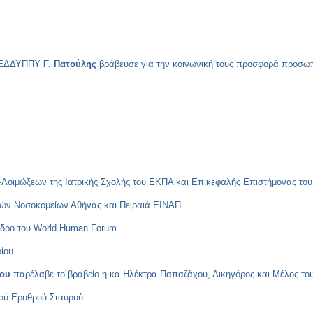
ου ΕΔΔΥΠΠΥ
Γ. Πατούλης
βράβευσε για την κοινωνική τους προσφορά προσωπι
-Λοιμώξεων της Ιατρικής Σχολής του ΕΚΠΑ και Επικεφαλής Επιστήμονας το
ρών Νοσοκομείων Αθήνας και Πειραιά ΕΙΝΑΠ
εδρο του World Human Forum
ίου
λου
παρέλαβε το βραβείο η κα Ηλέκτρα Παπαζάχου, Δικηγόρος και Μέλος το
ού Ερυθρού Σταυρού