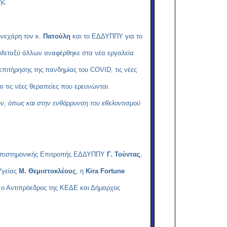
ής.
υνεχάρη τον κ.
Πατούλη
και το ΕΔΔΥΠΠΥ για το
ς. Μεταξύ άλλων αναφέρθηκε στα νέα εργαλεία
 επιτήρησης της πανδημίας του
COVID
, τις νέες
 τις νέες θεραπείες που ερευνώνται.
τών, όπως και στην ενθάρρυνση του εθελοντισμού
ς Επιστημονικής Επιτροπής ΕΔΔΥΠΠΥ
Γ. Τούντας
,
Υγείας
Μ. Θεμιστοκλέους
, η
Kira
Fortune
 ο Αντιπρόεδρος της ΚΕΔΕ και Δήμαρχος