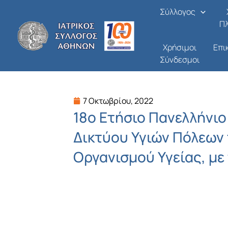
Μετάβαση
Σύλλογος
στο
Π
περιεχόμενο
Χρήσιμοι
Επι
Σύνδεσμοι
7 Οκτωβρίου, 2022
18ο Ετήσιο Πανελλήνιο
Δικτύου Υγιών Πόλεων
Οργανισμού Υγείας, με