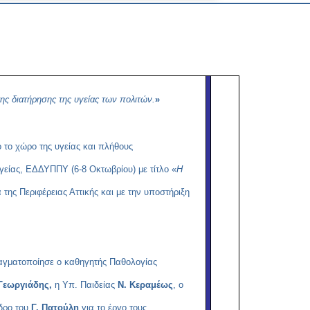
Copy
Link
της διατήρησης της υγείας των πολιτών.
»
 το χώρο της υγείας και πλήθους
γείας, ΕΔΔΥΠΠΥ (6-8 Οκτωβρίου) με τίτλο «
Η
 της Περιφέρειας Αττικής και με την υποστήριξη
ραγματοποίησε ο καθηγητής Παθολογίας
Γεωργιάδης,
η Υπ. Παιδείας
Ν. Κεραμέως
, ο
δρο του
Γ. Πατούλη
για το έργο τους,