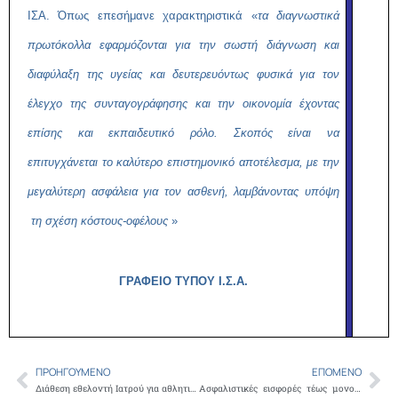
ΙΣΑ. Όπως επεσήμανε χαρακτηριστικά «
τα διαγνωστικά
πρωτόκολλα εφαρμόζονται για την σωστή διάγνωση και
διαφύλαξη της υγείας και δευτερευόντως φυσικά για τον
έλεγχο της συνταγογράφησης και την οικονομία έχοντας
επίσης και εκπαιδευτικό ρόλο. Σκοπός είναι να
επιτυγχάνεται το καλύτερο επιστημονικό αποτέλεσμα, με την
μεγαλύτερη ασφάλεια για τον ασθενή, λαμβάνοντας υπόψη
τη σχέση κόστους-οφέλους
»
ΓΡΑΦΕΙΟ ΤΥΠΟΥ Ι.Σ.Α.
ΠΡΟΗΓΟΎΜΕΝΟ
ΕΠΌΜΕΝΟ
Prev
Ne
Διάθεση εθελοντή Ιατρού για αθλητικές εκδηλώσεις
Ασφαλιστικές εισφορές τέως μονοσυνταξιούχων υγειονομικών του πρώην ΤΣΑΥ