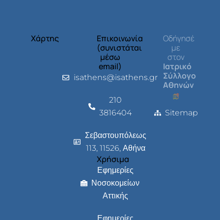
Χάρτης
Επικοινωνία
Οδήγησέ
(συνιστάται
με
μέσω
στον
email)
Ιατρικό
Σύλλογο
isathens@isathens.gr
Αθηνών
210
3816404
Sitemap
Σεβαστουπόλεως
113, 11526, Αθήνα
Χρήσιμα
Εφημερίες
Νοσοκομείων
Αττικής
Εφημερίες