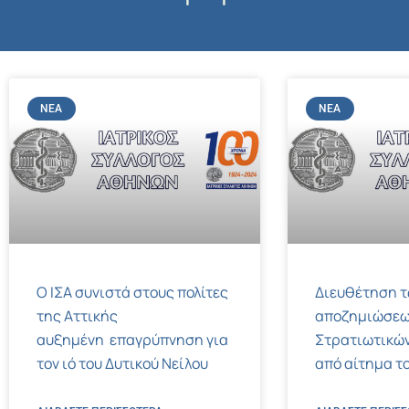
ΝΈΑ
ΝΈΑ
Ο ΙΣΑ συνιστά στους πολίτες
Διευθέτηση 
της Αττικής
αποζημιώσεω
αυξημένη επαγρύπνηση για
Στρατιωτικών
τον ιό του Δυτικού Νείλου
από αίτημα το