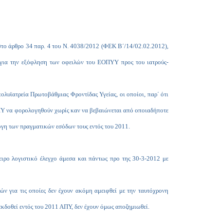
Copy
Link
το άρθρο 34 παρ. 4 του Ν. 4038/2012 (ΦΕΚ Β΄/14/02.02.2012),
 για την εξόφληση των οφειλών του ΕΟΠΥΥ προς του ιατρούς-
 πολυϊατρεία Πρωτοβάθμιας Φροντίδας Υγείας, οι οποίοι, παρ΄ ότι
 ΑΠΥ να φορολογηθούν χωρίς καν να βεβαιώνεται από οποιαδήποτε
ογη των πραγματικών εσόδων τους εντός του 2011.
ιρο λογιστικό έλεγχο άμεσα και πάντως προ της 30-3-2012 με
ν για τις οποίες δεν έχουν ακόμη αμειφθεί με την ταυτόχρονη
εκδοθεί εντός του 2011 ΑΠΥ, δεν έχουν όμως αποζημιωθεί.