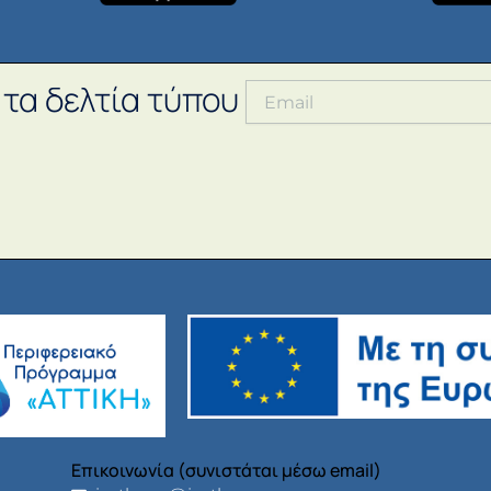
 τα δελτία τύπου
Επικοινωνία (συνιστάται μέσω email)