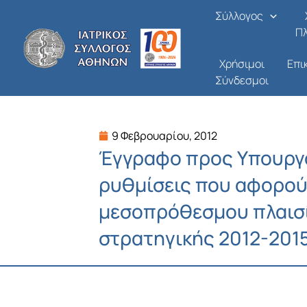
Μετάβαση
Σύλλογος
στο
Π
περιεχόμενο
Χρήσιμοι
Επι
Σύνδεσμοι
9 Φεβρουαρίου, 2012
Έγγραφο προς Υπουργό
ρυθμίσεις που αφορού
μεσοπρόθεσμου πλαισ
στρατηγικής 2012-201