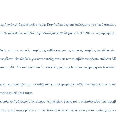
κτική ανάγκη άμεσης έκδοσης της Κοινής Υπουργικής Απόφασης που προβλέπεται σ
υ μεσοπρόθεσμου πλαισίου δημοσιονομικής στρατηγικής 2012-2015
», ως πρόκριμα
ύση για τους ιατρούς –παρόχους καθώς και για τις ιατρικές εταιρείες και ιδιωτικά
γνωρίζεται, θα κληθούν για όσες τουλάχιστον εκ των αμοιβών τους έχουν εκδώσει
τοποιηθεί . Με τον τρόπο αυτό η φορολόγησή τους θα είναι υπέρμετρη και δυσανάλ
ταμεία να προβούν στην εκκαθάριση και πληρωμή του 90% των δαπανών με πρόχε
ς φόρου σε κάθε ιατρό,
φορολογικής δήλωσης εκ μέρους των ιατρών, χωρίς τον συνυπολογισμό των αμοιβώ
ωση με ρητή αναφορά στο κατά περίπτωση συγκεκριμένο ποσό για το οποίο έχει μεν 