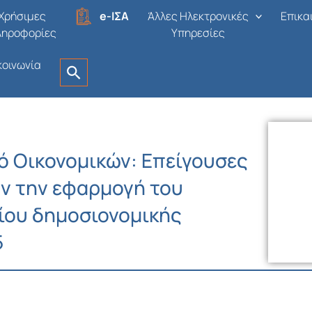
Χρήσιμες
e-ΙΣΑ
Άλλες Ηλεκτρονικές
Επικα
ληροφορίες
Υπηρεσίες
κοινωνία
 Οικονομικών: Επείγουσες
ν την εφαρμογή του
ίου δημοσιονομικής
5