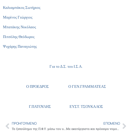
Καλιαμπάκος Σωτήριος
Μαρίνος Γεώργιος
Μπατάκης Νικόλαος
Πιτσόλης Θεόδωρος
Ψυχάρης Παναγιώτης
Για το Δ.Σ. του Ι.Σ.Α.
Ο ΠΡΟΕΔΡΟΣ Ο ΓΕΝ.ΓΡΑΜΜΑΤΕΑΣ
Γ.ΠΑΤΟΥΛΗΣ ΕΥΣΤ. ΤΣΟΥΚΑΛΟΣ
ΠΡΟΗΓΟΎΜΕΝΟ
ΕΠΌΜΕΝΟ
Prev
Ne
Το ξεπούλημα της Π.Φ.Υ. μέσω του υπουργείου οικονομικών
Με ακατέργαστα και πρόχειρα νομοθετήματα το Υ.Υ.Κ.Α, επιταχύνει την κατάρρευση του Εθνικού Συστήματος Υγείας