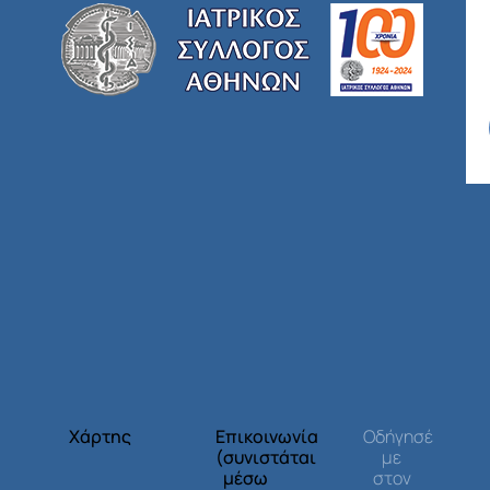
Χάρτης
Επικοινωνία
Οδήγησέ
(συνιστάται
με
μέσω
στον