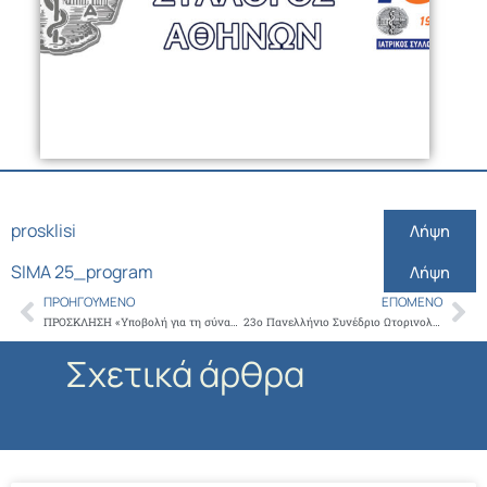
prosklisi
Λήψη
SIMA 25_program
Λήψη
ΠΡΟΗΓΟΎΜΕΝΟ
ΕΠΌΜΕΝΟ
Prev
Ne
ΠΡΟΣΚΛΗΣΗ «Υποβολή για τη σύναψη συνεργασίας με ιατρούς ιδιώτες ειδικοτήτων (ΚΑΡΔΙΟΛΟΓΟΥ, ΠΑΘΟΛΟΓΟΥ, ΓΑΣΤΡΕΝΤΕΡΟΛΟΓΟΥ, ΟΦΘΑΛΜΙΑΤΡΟΥ, ΑΝΑΙΣΘΗΣΙΟΛΟΓΟΥ, ΓΕΝΙΚΟΥ ΙΑΤΡΟΥ, ΓΕΝΙΚΟΥ ΧΕΙΡΟΥΡΓΟΥ) με ΑΠΥ για το ΓΝ Θήρας
23ο Πανελλήνιο Συνέδριο Ωτορινολαρυγγολογίας, Χειρουργικής Κεφαλής & Τραχήλου
Σχετικά άρθρα