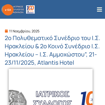
Μετάβαση
στο
περιεχόμενο
11 Νοεμβρίου, 2025
2ο Πολυθεματικό Συνέδριο του Ι.Σ.
Ηρακλείου & 2ο Κοινό Συνέδριο Ι.Σ.
Ηρακλείου – Ι.Σ. Αμμοχώστου”, 21-
23/11/2025, Atlantis Hotel