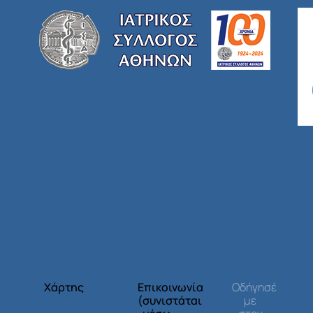
Χάρτης
Επικοινωνία
Οδήγησέ
(συνιστάται
με