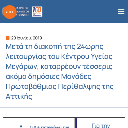
Μετάβαση
στο
περιεχόμενο
20 Ιουνίου, 2019
Μετά τη διακοπή της 24ωρης
λειτουργίας του Κέντρου Υγείας
Μεγάρων, καταρρέουν τέσσερις
ακόμα δημόσιες Μονάδες
Πρωτοβάθμιας Περίθαλψης της
Αττικής
Για την
Ο ΙΣΑ καταγγέλλει την