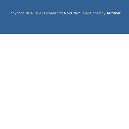
Copyright 2026 - ΙΣΑ | Powered by
Noveltech
| Developed by
Terranet