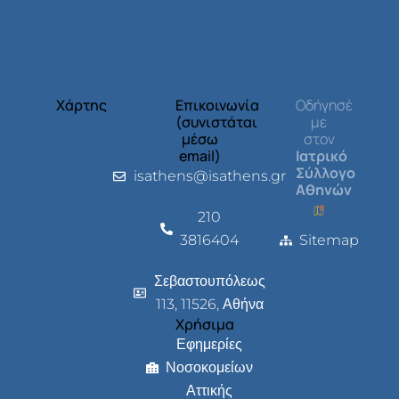
Χάρτης
Επικοινωνία
Οδήγησέ
(συνιστάται
με
μέσω
στον
email)
Ιατρικό
Σύλλογο
isathens@isathens.gr
Αθηνών
210
3816404
Sitemap
Σεβαστουπόλεως
113, 11526, Αθήνα
Χρήσιμα
Εφημερίες
Νοσοκομείων
Αττικής