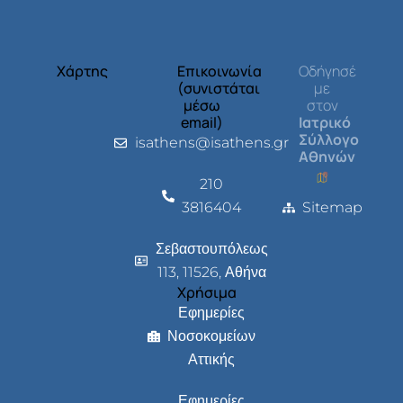
Χάρτης
Επικοινωνία
Οδήγησέ
(συνιστάται
με
μέσω
στον
email)
Ιατρικό
Σύλλογο
isathens@isathens.gr
Αθηνών
210
3816404
Sitemap
Σεβαστουπόλεως
113, 11526, Αθήνα
Χρήσιμα
Εφημερίες
Νοσοκομείων
Αττικής
Εφημερίες