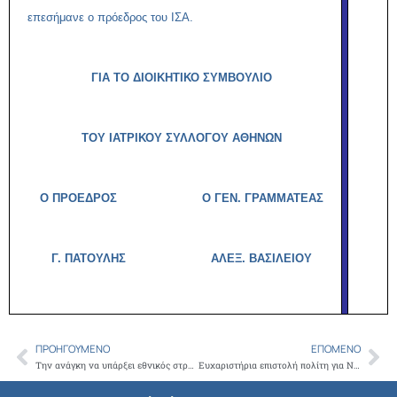
επεσήμανε ο πρόεδρος του ΙΣΑ.
ΓΙΑ ΤΟ ΔΙΟΙΚΗΤΙΚΟ ΣΥΜΒΟΥΛΙΟ
ΤΟΥ ΙΑΤΡΙΚΟΥ ΣΥΛΛΟΓΟΥ ΑΘΗΝΩΝ
Ο ΠΡΟΕΔΡΟΣ Ο ΓΕΝ. ΓΡΑΜΜΑΤΕΑΣ
Γ. ΠΑΤΟΥΛΗΣ
ΑΛΕΞ. ΒΑΣΙΛΕΙΟΥ
ΠΡΟΗΓΟΎΜΕΝΟ
ΕΠΌΜΕΝΟ
Prev
Ne
Tην ανάγκη να υπάρξει εθνικός στρατηγικός σχεδιασμός για να αποτελέσει ο Τουρισμός Υγείας κεντρικός πυλώνας της Ελληνικής οικονομίας τόνισε ο πρόεδρος του ΙΣΑ Γ. Πατούλης, στο 6ο Forum Υγείας που πραγματοποιήθηκε στην Πάτρα
Ευχαριστήρια επιστολή πολίτη για Νοσοκομείο Αμαλία Φλέμινγκ