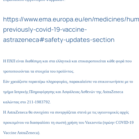
https://www.ema.europa.eu/en/medicines/hum
previously-covid-19-vaccine-
astrazeneca#safety-updates-section
Η ΠΧΠ είναι διαθέσιμη και στα ελληνικά και επικαιροποιείται κάθε φορά που
τροποποιούνται τα στοιχεία του προϊόντος.
Εάν χρειάζεστε περαιτέρω πληροφορίες, παρακαλείστε να επικοινωνήσετε με το
τμήμα Ιατρικής Πληροφόρησης και Ασφάλειας Ασθενών της AstraZeneca
καλώντας στο 211-1983792.
Η AstraZeneca θα συνεχίσει να συνεργάζεται στενά με τις υγειονομικές αρχές
προκειμένου να διασφαλίσει τη σωστή χρήση του Vaxzevria (πρώην COVID-19
Vaccine AstraZeneca).