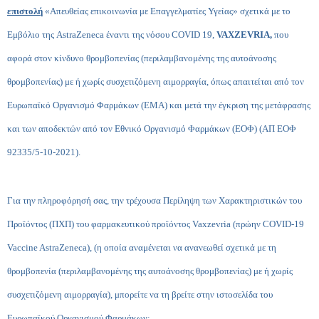
επιστολή
«Απευθείας επικοινωνία με Επαγγελματίες Υγείας» σχετικά με το
Εμβόλιο της AstraZeneca έναντι της νόσου COVID 19,
VAXZEVRIA,
που
αφορά στον κίνδυνο θρομβοπενίας (περιλαμβανομένης της αυτοάνοσης
θρομβοπενίας) με ή χωρίς συσχετιζόμενη αιμορραγία, όπως απαιτείται από τον
Ευρωπαϊκό Οργανισμό Φαρμάκων (ΕΜΑ) και μετά την έγκριση της μετάφρασης
και των αποδεκτών από τον Εθνικό Οργανισμό Φαρμάκων (ΕΟΦ) (ΑΠ ΕΟΦ
92335/5-10-2021).
Για την πληροφόρησή σας, την τρέχουσα Περίληψη των Χαρακτηριστικών του
Προϊόντος (ΠΧΠ) του φαρμακευτικού προϊόντος Vaxzevria (πρώην COVID-19
Vaccine AstraZeneca), (η οποία αναμένεται να ανανεωθεί σχετικά με τη
θρομβοπενία (περιλαμβανομένης της αυτοάνοσης θρομβοπενίας) με ή χωρίς
συσχετιζόμενη αιμορραγία), μπορείτε να τη βρείτε στην ιστοσελίδα του
Ευρωπαϊκού Οργανισμού Φαρμάκων: