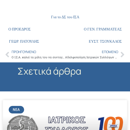
Για το ΔΣ του ΙΣΑ
Ο ΠΡΟΕΔΡΟΣ Ο ΓΕΝ. ΓΡΑΜΜΑΤΕΑΣ
ΓΕΩΡ
.
ΠΑΤΟΥΛΗΣ
ΕΥΣΤ
.
ΤΣΟΥΚΑΛΟΣ
ΠΡΟΗΓΟΎΜΕΝΟ
ΕΠΌΜΕΝΟ
Prev
Ne
Ο Ι.Σ.Α. καλεί τα μέλη του να συνταγογραφούν βάσει οδηγιών
Αδελφοποίηση Ιατρικών Συλλόγων Αθηνών και Βερολίνου: ουσιαστικός διάλογος για τα υγειονομικά Συστήματα των δύο χωρών
Σχετικά άρθρα
ΝΈΑ