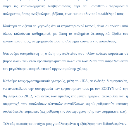
παρά τις επανειλημμένες διαβεβαιώσεις περί του αντιθέτου παραμένουν
απλήρωτοι, όπως ανεξόφλητοι, βέβαια, είναι και οι κλινικοί συνάδελφοί τους
Ιδιαίτερα τονίζεται το γεγονός ότι οι εργαστηριακοί ιατροί, είναι οι πρώτοι από
όλους καλούνται καθημερινά, με βάση τα αυξημένα λειτουργικά έξοδα του
εργαστηρίου τους, να χρηματοδοτούν το σύστημα κοινωνικής ασφάλισης.
Θεωρούμε απαράδεκτη τη στάση της πολιτείας που πλέον ευθέως πορεύεται σε
βάρος όλων των ελευθεροεπαγγελματιών αλλά και των ίδιων των ασφαλισμένων
του μεγαλύτερου ασφαλιστικού οργανισμού της χώρας.
Καλούμε τους εργαστηριακούς γιατρούς, μέλη του ΙΣΑ, σε ένδειξη διαμαρτυρίας,
να αναστείλουν την συνεργασία των εργαστηρίων τους με τον
ΕΟΠΥΥ
από την
8η Απριλίου 2012, και εντός των αμέσως επομένων ημερών, ακολουθεί και η
συμμετοχή των υπολοίπων κλινικών συναδέλφων, αφού ρυθμιστούν κάποιες
ουσιώδεις λεπτομέρειες (π.χ ρύθμιση της συνταγογράφησης των φαρμάκων, κ.α).
Τελικός σκοπός και στόχος μας για όλους είναι η εξόφληση των δεδουλευμένων.