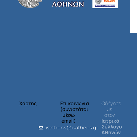
Χάρτης
Επικοινωνία
Οδήγησέ
(συνιστάται
με
μέσω
στον
email)
Ιατρικό
Σύλλογο
isathens@isathens.gr
Αθηνών