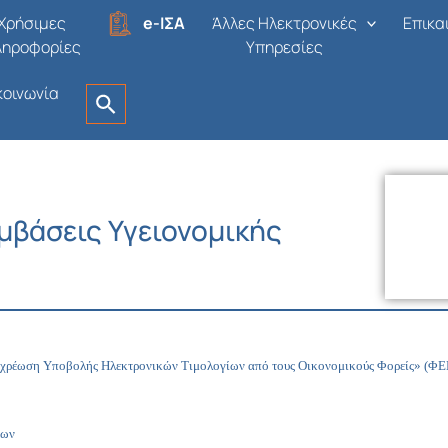
Χρήσιμες
e-ΙΣΑ
Άλλες Ηλεκτρονικές
Επικα
ληροφορίες
Υπηρεσίες
κοινωνία
υμβάσεις Υγειονομικής
οχρέωση Υποβολής Ηλεκτρονικών Τιμολογίων από τους Οικονομικούς Φορείς» (ΦΕ
εων