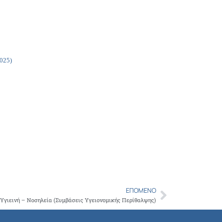
Copy
Link
025)
ΕΠΌΜΕΝΟ
Next
Υγιεινή – Νοσηλεία (Συμβάσεις Υγειονομικής Περίθαλψης)