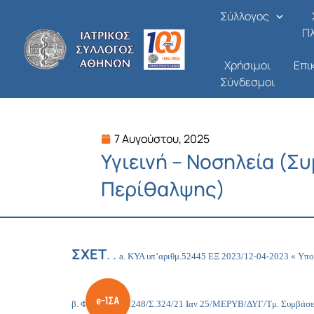
Μετάβαση
Σύλλογος
στο
Π
περιεχόμενο
Χρήσιμοι
Επι
Σύνδεσμοι
7 Αυγούστου, 2025
Υγιεινή – Νοσηλεία (Σ
Περίθαλψης)
ΣΧΕΤ
. .
a. ΚΥΑ υπ’αριθμ.52445 ΕΞ 2023/12-04-2023 « Υπ
β. Φ.758/Ο1/12248/Σ.324/21 Ιαν 25/ΜΕΡΥΒ/ΔΥΓ/Τμ. Συμβάσ