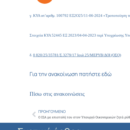
γ. ΚΥΑ υπ’αριθμ. 100792 ΕΞ2Ο25/11-06-2024 «Τροποποίηση τ
Στοιχεία ΚΥΑ 52445 ΕΞ 2023/04-04-2023 περί Υποχρέωσης Υπ
δ.
0 820/25/35781/Σ.3279/17 Ιουλ 25/ΜΕΡΥΒ/ΔΟΙ (ΟΣΟ)
Για την ανακοίνωση πατήστε εδώ
Πίσω στις ανακοινώσεις
ΠΡΟΗΓΟΎΜΕΝΟ
Prev