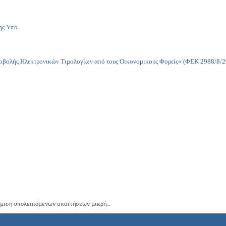
ης Υπό
οβολής Ηλεκτρονικών Τιμολογίων από τους Οικονομικούς Φορείς» (ΦΕΚ 2988/8/2
Ο ΙΣΑ με επιστολή του στον Υπουργό Οικονομικών ζητά ρύθμιση υπολειπόμενων απαιτήσεων μικρής αξίας από factoring για δανειολήπτες