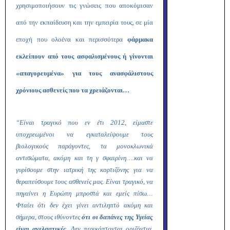
χρησιμοποιήσουν τις γνώσεις που αποκόμισαν
από την εκπαίδευση και την εμπειρία τους, σε μία
εποχή που ολοένα και περισσότερα
φάρμακα
εκλείπουν από τους ασφαλισμένους ή γίνονται
«απαγορευμένα» για τους ανασφάλιστους
χρόνιους ασθενείς που τα χρειάζονται…
“Είναι τραγικό που εν έτι 2012, είμαστε
υποχρεωμένοι να εγκαταλείψουμε τους
βιολογικούς παράγοντες, τα μονοκλωνικά
αντισώματα, ακόμη και τη γ σφαιρίνη….και να
γυρίσουμε στην ιατρική της κορτιζόνης για να
θεραπεύσουμε τους ασθενείς μας. Είναι τραγικό, να
πηγαίνει η Ευρώπη μπροστά και εμείς πίσω…
Φταίει ότι δεν έχει γίνει αντιληπτό ακόμη και
σήμερα, στους ιθύνοντες
ότι οι δαπάνες της Υγείας
είναι ανελαστικές.
Δεν περικόπτονται οριζόντια.