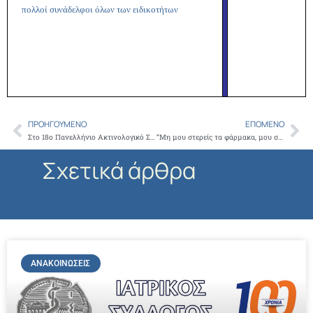
πολλοί συνάδελφοι όλων των ειδικοτήτων
ΠΡΟΗΓΟΎΜΕΝΟ
ΕΠΌΜΕΝΟ
Prev
Ne
Στο 18ο Πανελλήνιο Ακτινολογικό Συνέδριο ο Πρόεδρος του Ιατρικού Συλλόγου Αθηνών κος Γιώργος Πατούλης
“Μη μου στερείς τα φάρμακα, μου στερείς την ελπίδα” Η Λεόντειος Σχολή συγκεντρώνει φάρμακα για το Ιατρείο Κοινωνικής Αποστολής
Σχετικά άρθρα
ΑΝΑΚΟΙΝΏΣΕΙΣ