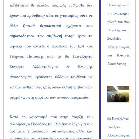
εκτεθειμένα σε δεκάδες λοιμώδη νοσήματα
δεν
Πατούλης κατά
την εναρκτήρια
έχουν πια πρόσβαση ούτε σε γ-σφαιρίνη ούτε σε
τελετή του 9ου
άλλα ζωτικά θεραπευτικά σχήματα που
Πανελλήνιου
σηματοδοτουν την επιβίωσή τους
“
ήταν το
Συνεδρίου
μήνυμα που έστειλε ο Πρόεδρος του ΙΣΑ κος
Αλλεργιολογίας
και Κλινικής
Γιώργος Πατούλης από το 9ο Πανελλήνιο
Ανοσολογίας.
Συνέδριο Αλλεργιολογίας & Κλινικής
Ανοσολογίας, κρούοντας κώδωνα κινδύνου να
χαθούν ανθρώπινες ζωές λόγω έλλειψης βασικών
φαρμάκων στη φαρέτρα των ανοσοανεπαρκειών.
Κατά το χαιρετισμό του στην έναρξη του
9ο Πανελλήνιο
συνεδρίου, ο Πρόεδρος του ΙΣΑ έκανε λόγο για τον
Συνέδριο
αυξημένο επιπολασμό του άσθματος αλλά και
Αλλεργιολογίας
νοσημάτων με αλλεγιολογικό και ανοσολογικό