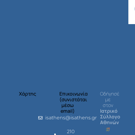
Χάρτης
Επικοινωνία
Οδήγησέ
(συνιστάται
με
μέσω
στον
email)
Ιατρικό
Σύλλογο
isathens@isathens.gr
Αθηνών
210