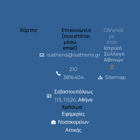
Χάρτης
Επικοινωνία
Οδήγησέ
(συνιστάται
με
μέσω
στον
email)
Ιατρικό
Σύλλογο
isathens@isathens.gr
Αθηνών
210
3816404
Sitemap
Σεβαστουπόλεως
113, 11526, Αθήνα
Χρήσιμα
Εφημερίες
Νοσοκομείων
Αττικής