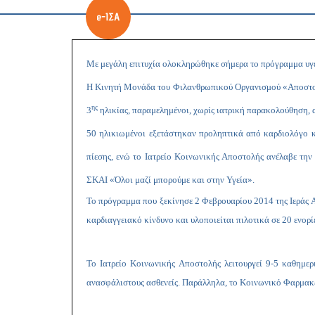
Με μεγάλη επιτυχία ολοκληρώθηκε σήμερα το πρόγραμμα υγε
Η Κινητή Μονάδα του Φιλανθρωπικού Οργανισμού «Αποστολή»
ης
3
ηλικίας, παραμελημένοι, χωρίς ιατρική παρακολούθηση, α
50 ηλικιωμένοι εξετάστηκαν προληπτικά από καρδιολόγο 
πίεσης, ενώ το Ιατρείο Κοινωνικής Αποστολής ανέλαβε τη
ΣΚΑΙ «Όλοι μαζί μπορούμε και στην Υγεία».
Το πρόγραμμα που ξεκίνησε 2 Φεβρουαρίου 2014 της Ιεράς
καρδιαγγειακό κίνδυνο και υλοποιείται πιλοτικά σε 20 ενορί
Το Ιατρείο Κοινωνικής Αποστολής λειτουργεί 9-5 καθημε
ανασφάλιστους ασθενείς. Παράλληλα, το Κοινωνικό Φαρμακε