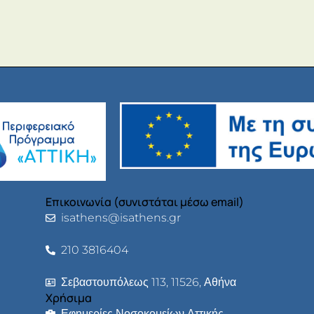
Επικοινωνία (συνιστάται μέσω email)
isathens@isathens.gr
210 3816404
Σεβαστουπόλεως 113, 11526, Αθήνα
Χρήσιμα
Εφημερίες Νοσοκομείων Αττικής