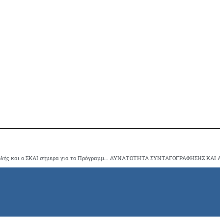
Στον Αγ.Θωμα Αμπελοκήπων το Ιατρείο Κοινωνικής Αποστολής και ο ΣΚΑΙ σήμερα για το Πρόγραμμα Υγείας της 3ης ηλικίας