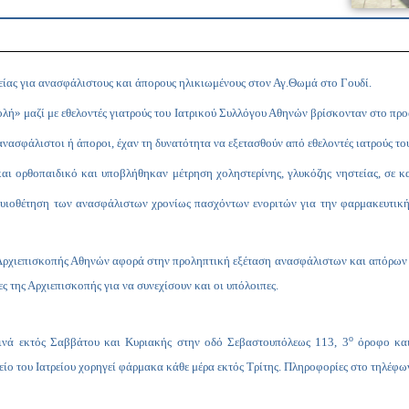
ίας για ανασφάλιστους και άπορους ηλικιωμένους στον Αγ.Θωμά στο Γουδί.
 μαζί με εθελοντές γιατρούς του Ιατρικού Συλλόγου Αθηνών βρίσκονταν στο προαύ
νασφάλιστοι ή άποροι, έχαν τη δυνατότητα να εξετασθούν από εθελοντές ιατρούς το
και ορθοπαιδικό και υποβλήθηκαν
μέτρηση χοληστερίνης, γλυκόζης νηστείας, σε 
ν υιοθέτηση των ανασφάλιστων χρονίως πασχόντων ενοριτών για την φαρμακευτική
 Αρχιεπισκοπής Αθηνών αφορά στην προληπτική εξέταση ανασφάλιστων και απόρων 
ες της Αρχιεπισκοπής για να συνεχίσουν και οι υπόλοιπες.
ο
ρινά εκτός Σαββάτου και Κυριακής στην οδό Σεβαστουπόλεως 113, 3
όροφο και
ίο του Ιατρείου χορηγεί φάρμακα κάθε μέρα εκτός Τρίτης. Πληροφορίες στο τηλέφ