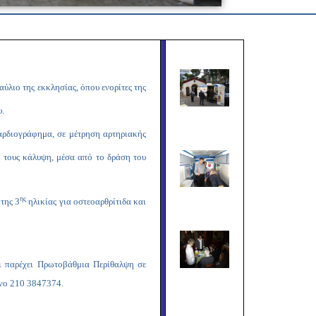
Copy
Link
λιο της εκκλησίας, όπου ενορίτες της
υ.
καρδιογράφημα, σε μέτρηση αρτηριακής
 τους κάλυψη, μέσα από το δράση του
ης
της 3
ηλικίας για οστεοαρθρίτιδα και
 παρέχει Πρωτοβάθμια Περίθαλψη σε
ωνο 210 3847374.