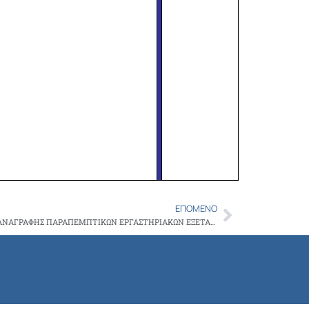
ΕΠΌΜΕΝΟ
Next
ΔΥΝΑΤΟΤΗΤΑ ΣΥΝΤΑΓΟΓΡΑΦΗΣΗΣ ΚΑΙ ΑΝΑΓΡΑΦΗΣ ΠΑΡΑΠΕΜΠΤΙΚΩΝ ΕΡΓΑΣΤΗΡΙΑΚΩΝ ΕΞΕΤΑΣΕΩΝ ΤΩΝ ΕΡΓΑΣΤΗΡΙΑΚΩΝ ΙΑΤΡΙΚΩΝ ΕΙΔΙΚΟΤΗΤΩΝ