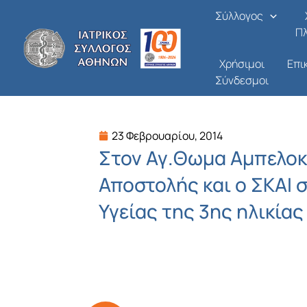
Μετάβαση
Σύλλογος
στο
Π
περιεχόμενο
Χρήσιμοι
Επι
Σύνδεσμοι
23 Φεβρουαρίου, 2014
Στον Αγ.Θωμα Αμπελοκ
Αποστολής και ο ΣΚΑΙ 
Υγείας της 3ης ηλικίας