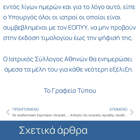
εντός λίγων ημερών και για το λόγο αυτό, είπε
ο Υπουργός όλοι οι ιατροί οι οποίοι είναι
συμβεβλημένοι με τον ΕΟΠΥΥ, να μην προβούν
στην έκδοση τιμολογίου έως την ψήφισή της.
Ο Ιατρικός Σύλλογος Αθηνών θα ενημερώσει
άμεσα τα μέλη του για κάθε νεότερη εξέλιξη.
Το Γραφείο Τύπου
ΠΡΟΗΓΟΎΜΕΝΟ
ΕΠΌΜΕΝΟ
Prev
Ne
8ο Διαδικτυακό Σεμινάριο «Ιατρική και Λογοτεχνία», με τίτλο: «Το σώμα του ασθενούς στην ιατρική, στο φαντασιακό και στη νομοθεσία»
Αύξηση της ιατρικής αμοιβής, προβλέπει τροπολογία που θα καταθέσει το Υπουργείο Υγείας
Σχετικά άρθρα