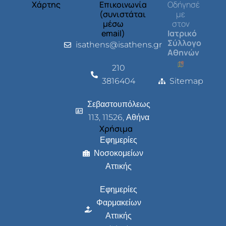
Χάρτης
Επικοινωνία
Οδήγησέ
(συνιστάται
με
μέσω
στον
email)
Ιατρικό
Σύλλογο
isathens@isathens.gr
Αθηνών
210
3816404
Sitemap
Σεβαστουπόλεως
113, 11526, Αθήνα
Χρήσιμα
Εφημερίες
Νοσοκομείων
Αττικής
Εφημερίες
Φαρμακείων
Αττικής