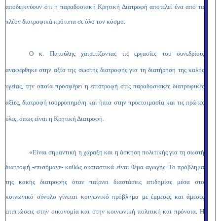
αποδεικνύουν ότι η παραδοσιακή Κρητική Διατροφή αποτελεί ένα από τα
πλέον διατροφικά πρότυπα σε όλο τον κόσμο.
Ο κ. Πατούλης χαιρετίζοντας τις εργασίες του συνεδρίου,
αναφέρθηκε στην αξία της σωστής διατροφής για τη διατήρηση της καλής
υγείας, την οποία προσφέρει η επιστροφή στις παραδοσιακές διατροφικές
αξίες, διατροφή ισορροπημένη και ήπια στην προετοιμασία και τις πρώτες
ύλες, όπως είναι η Κρητική Διατροφή.
«Είναι σημαντική η χάραξη και η άσκηση πολιτικής για τη σωστή
διατροφή -επισήμανε- καθώς ουσιαστικά είναι θέμα αγωγής. Το πρόβλημα
της κακής διατροφής όταν παίρνει διαστάσεις επιδημίας μέσα στο
κοινωνικό σύνολο γίνεται κοινωνικό πρόβλημα με έμμεσες και άμεσες
επιπτώσεις στην οικονομία και στην κοινωνική πολιτική και πρόνοια. Η