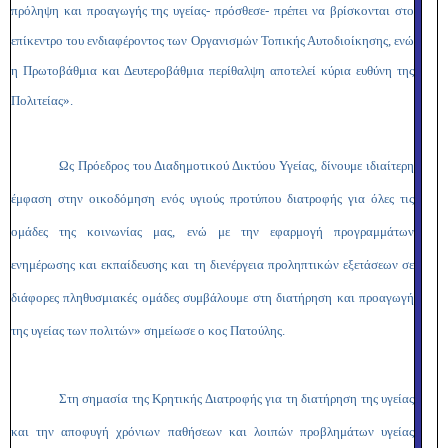
πρόληψη και προαγωγής της υγείας- πρόσθεσε- πρέπει να βρίσκονται στο
επίκεντρο του ενδιαφέροντος των Οργανισμών Τοπικής Αυτοδιοίκησης, ενώ
η Πρωτοβάθμια και Δευτεροβάθμια περίθαλψη αποτελεί κύρια ευθύνη της
Πολιτείας».
Ως Πρόεδρος του Διαδημοτικού Δικτύου Υγείας, δίνουμε ιδιαίτερη
έμφαση στην οικοδόμηση ενός υγιούς προτύπου διατροφής για όλες τις
ομάδες της κοινωνίας μας, ενώ με την εφαρμογή προγραμμάτων
ενημέρωσης και εκπαίδευσης και τη διενέργεια προληπτικών εξετάσεων σε
διάφορες πληθυσμιακές ομάδες συμβάλουμε στη διατήρηση και προαγωγή
της υγείας των πολιτών» σημείωσε ο κος Πατούλης.
Στη σημασία της Κρητικής Διατροφής για τη διατήρηση της υγείας
και την αποφυγή χρόνιων παθήσεων και λοιπών προβλημάτων υγείας