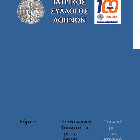
Χάρτης
Επικοινωνία
Οδήγησέ
(συνιστάται
με
μέσω
στον
email)
Ιατρικό