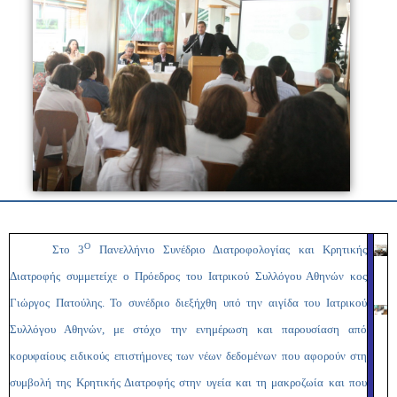
Ο
Στο 3
Πανελλήνιο Συνέδριο Διατροφολογίας και Κρητικής
Διατροφής συμμετείχε ο Πρόεδρος του Ιατρικού Συλλόγου Αθηνών κος
Γιώργος Πατούλης. Το συνέδριο διεξήχθη υπό την αιγίδα του Ιατρικού
Συλλόγου Αθηνών, με στόχο την ενημέρωση και παρουσίαση από
κορυφαίους ειδικούς επιστήμονες των νέων δεδομένων που αφορούν στη
συμβολή της Κρητικής Διατροφής στην υγεία και τη μακροζωία και που