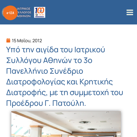
Μετάβαση
στο
περιεχόμενο
15 Μαΐου, 2012
Yπό την αιγίδα του Ιατρικού
Συλλόγου Αθηνών τo 3ο
Πανελλήνιο Συνέδριο
Διατροφολογίας και Κρητικής
Διατροφής, με τη συμμετοχή του
Προέδρου Γ. Πατούλη.