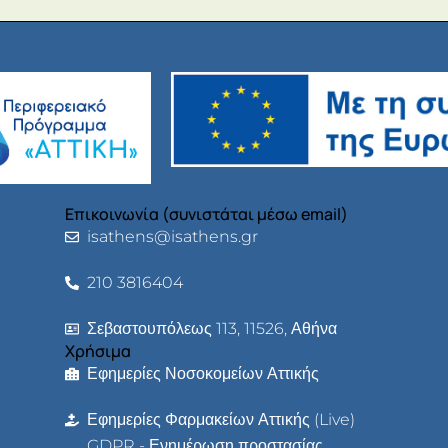
Επικοινωνία (συνιστάται μέσω email)
isathens@isathens.gr
210 3816404
Σεβαστουπόλεως 113, 11526, Αθήνα
Χρήσιμα
Εφημερίες Νοσοκομείων Αττικής
Εφημερίες Φαρμακείων Αττικής (Live)
GDPR - Ενημέρωση προστασίας