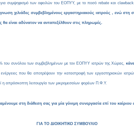
ια συμψηφισμό των οφειλών του ΕΟΠΥΥ, με το ποσό rebate και clawback π
νωση χιλιάδες συμβεβλημένους εργαστηριακούς ιατρούς , ενώ στη συ
 θα είναι αδύνατον να ανταπεξέλθουν στις πληρωμές.
του συνόλου των συμβεβλημένων με τον ΕΟΠΥΥ ιατρών της Χώρας,
κάνε
ενέργειες που θα αποτρέψουν την καταστροφή των εργαστηριακών ιατρών α
εί η απρόσκοπτη λειτουργία των μικρομεσαίων φορέων Π.Φ.Υ.
υμε στη διάθεση σας για μία γόνιμη συνεργασία επί του καίριου 
ΓΙΑ ΤΟ ΔΙΟΙΚΗΤΙΚΟ ΣΥΜΒΟΥΛΙΟ