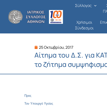
Μετάβαση
Σύλλογος
στο
Π
περιεχόμενο
Χρήσιμοι
Επι
Σύνδεσμοι
25 Οκτωβρίου, 2017
Αίτημα του Δ.Σ. για Κ
το ζήτημα συμψηφισμο
Προς
Τον Υπουργό Υγείας