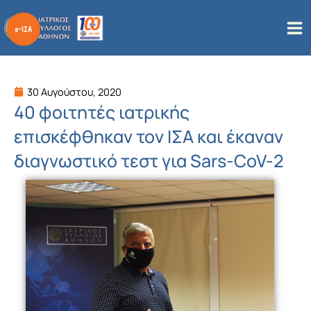
Μετάβαση
στο
περιεχόμενο
30 Αυγούστου, 2020
40 φοιτητές ιατρικής
επισκέφθηκαν τον ΙΣΑ και έκαναν
διαγνωστικό τεστ για Sars-CoV-2