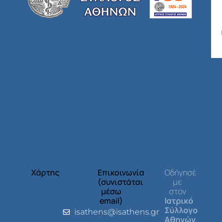
Χάρτης
Επικοινωνία
Οδήγησέ
(συνιστάται
με
μέσω
στον
email)
Ιατρικό
Σύλλογο
isathens@isathens.gr
Αθηνών