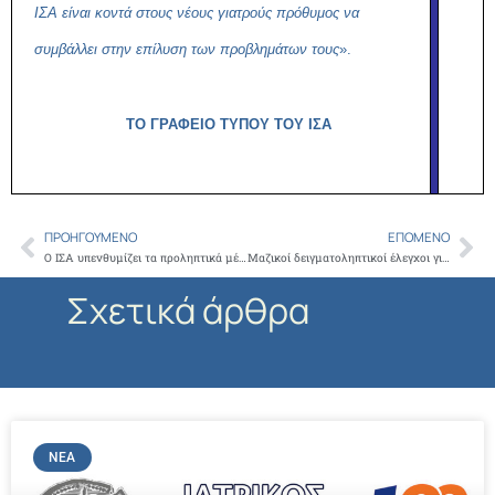
ΙΣΑ είναι κοντά στους νέους γιατρούς πρόθυμος να
συμβάλλει στην επίλυση των προβλημάτων τους
».
ΤΟ ΓΡΑΦΕΙΟ ΤΥΠΟΥ ΤΟΥ ΙΣΑ
ΠΡΟΗΓΟΎΜΕΝΟ
ΕΠΌΜΕΝΟ
Prev
Ne
O ΙΣΑ υπενθυμίζει τα προληπτικά μέτρα για την αποφυγή δυσάρεστων συνεπειών λόγω καύσωνα
Μαζικοί δειγματοληπτικοί έλεγχοι για τον ιό SARS-COV -2 ξεκινούν από αύριο σε Μονάδες Φροντίδας Ηλικιωμένων και άλλες κοινωνικές δομές της Αττικής, από τα κλιμάκια της Περιφέρειας Αττικής και του ΙΣΑ, σε συνεργασία με τον ΕΟΔΥ
Σχετικά άρθρα
ΝΈΑ