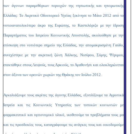
των άγονων παραμεθόριων περιοχών της νησιωτικής και ηπειρωτικής
Ελλάδας: Το Ακριτικό Οδοιπορικό Υγείας ξεκίνησε το Μάιο 2012 από το
νοτιοανατολικότερο άκρο της Ευρώπης, το Καστελόριζο με την ίδρυση
Παραρτήματος του Ιατρείου Κοινωνικής Αποστολής, ακολούθησε με την
επίσκεψη στο νοτιότερο σημείο της Ελλάδας, την απομακρυσμένη Γαύδο,
συνεχίστηκε με την ακριτική ζώνη Χάλκης, Νισύρου, Σύμης, Ψέριμου,
επεκτάθηκε στους Λειψούς, τους Αρκιούς, το Αγαθονήσι και ολοκληρώνεται
στον άξονα των ορεινών χωριών της Θράκης τον Ιούλιο 2012.
Αγκαλιάζουμε τους ακρίτες της άγονης Ελλάδας, εξοπλίζουμε τα Αγροτικά
Ιατρεία και τις Κοινωνικές Υπηρεσίες των τοπικών κοινωνιών με
φαρμακευτικό και υγειονομικό υλικό, υιοθετούμε τα προβλήματα τους μα
και τις προσδοκίες τους, καταγράφουμε τις ανάγκες τους και οικοδομούμε