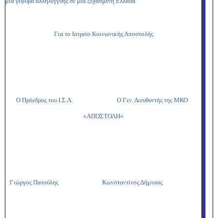
μία γέφυρα αλληλεγγύης σε μια ξεχασμένη Ελλάδα.
Για το Ιατρείο Κοινωνικής Αποστολής
Ο Πρόεδρος του Ι.Σ.Α. Ο Γεν. Διευθυντής της ΜΚΟ
«ΑΠΟΣΤΟΛΗ»
Γιώργος Πατούλης Κωνσταντίνος Δήμτσας