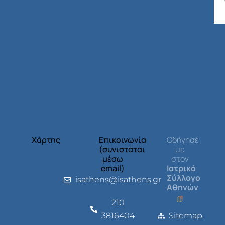
Χάρτης
Επικοινωνία
Οδήγησέ
(συνιστάται
με
μέσω
στον
email)
Ιατρικό
Σύλλογο
isathens@isathens.gr
Αθηνών
210
3816404
Sitemap