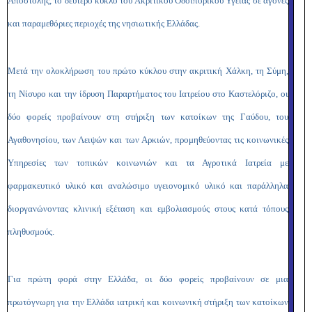
Αποστολής, το δεύτερο κύκλο του Ακριτικού Οδοιπορικού Υγείας σε άγονες
και παραμεθόριες περιοχές της νησιωτικής Ελλάδας.
Μετά την ολοκλήρωση του πρώτο κύκλου στην ακριτική Χάλκη, τη Σύμη,
τη Νίσυρο και την ίδρυση Παραρτήματος του Ιατρείου στο Καστελόριζο, οι
δύο φορείς προβαίνουν στη στήριξη των κατοίκων της Γαύδου, του
Αγαθονησίου, των Λειψών και των Αρκιών, προμηθεύοντας τις κοινωνικές
Υπηρεσίες των τοπικών κοινωνιών και τα Αγροτικά Ιατρεία με
φαρμακευτικό υλικό και αναλώσιμο υγειονομικό υλικό και παράλληλα
διοργανώνοντας κλινική εξέταση και εμβολιασμούς στους κατά τόπους
πληθυσμούς.
Για πρώτη φορά στην Ελλάδα, οι δύο φορείς προβαίνουν σε μια
πρωτόγνωρη για την Ελλάδα ιατρική και κοινωνική στήριξη των κατοίκων