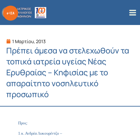
Μετάβαση
στο
περιεχόμενο
1 Μαρτίου, 2013
Πρέπει άμεσα να στελεχωθούν τα
τοπικά ιατρεία υγείας Νέας
Ερυθραίας – Κηφισίας με το
απαραίτητο νοσηλευτικό
προσωπικό
Προς:
1.κ. Ανδρέα Λυκουρέντζο –