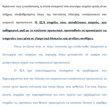
δηλώνουν πως η κατάσταση, η οποία επικρατεί στα ανωτέρω ιατρεία υγείας είναι
πλήρως υποβαθμισμένη λόγω της παντελούς έλλειψης νοσηλευτικού και
ιατρικού προσωπικού.
Ο ΙΣΑ στηρίζει τους συναδέλφους ιατρούς, που
καθημερινά, μαζί με το υπόλοιπο προσωπικό, προσπαθούν να προσφέρουν τις
υπηρεσίες τους μέσα σε εξαιρετικά δύσκολες και αντίξοες συνθήκες.
Όπως τονίζεται στην εν λόγω επιστολή έχει επιδεινωθεί εξαιρετικά η
λειτουργία των ιατρείων της περιοχής λόγω μετατροπών σε ωράρια και
μετακινήσεις ιατρών και νοσηλευτικού προσωπικού.
Ο ΙΣΑ έχει επανειλημμένως επισημάνει τα προβλήματα που
δημιουργούνται από την έλλειψη του ιατρικού και νοσηλευτικού προσωπικού, τα
οποία έχουν άμεση επίπτωση και στους ίδιους τους ασθενείς. Για τους λόγους
αυτούς εκφράζει την συμπαράσταση του στον αγώνα των εργαζομένων και
στηρίζει τις προτάσεις που θέτουν προκειμένου να καταστεί δυνατή η εύρυθμη