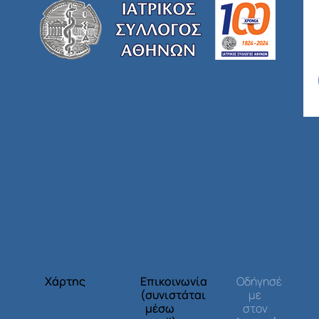
Χάρτης
Επικοινωνία
Οδήγησέ
(συνιστάται
με
μέσω
στον