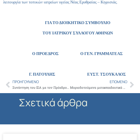
λειτουργία των τοπικών ιατρείων υγείας Νέας Ερυθραίας – Κηφισιάς.
ΓΙΑ ΤΟ ΔΙΟΙΚΗΤΙΚΟ ΣΥΜΒΟΥΛΙΟ
ΤΟΥ ΙΑΤΡΙΚΟΥ ΣΥΛΛΟΓΟΥ ΑΘΗΝΩΝ
Ο ΠΡΟΕΔΡΟΣ Ο ΓΕΝ. ΓΡΑΜΜΑΤΕΑΣ
Γ. ΠΑΤΟΥΛΗΣ ΕΥΣΤ. ΤΣΟΥΚΑΛΟΣ
ΠΡΟΗΓΟΎΜΕΝΟ
ΕΠΌΜΕΝΟ
Prev
Ne
Συνάντηση του ΙΣΑ με τον Πρόεδρο του Εθνικού Οργανισμού Μεταμοσχεύσεων για κοινή δράση
Μοριοδοτούμενα μετεκπαιδευτικά Μαθήματα Νέων Γιατρών για το Ακαδημαϊκό Έτος 2012-2013 – Ανακοίνωση για τον Β’ κύκλο
Σχετικά άρθρα