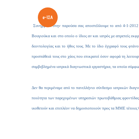
Συνημμένα στην παρούσα σας αποστέλλουμε το από 4-1-2012 
Βουγιούκα και στο οποίο ο ίδιος αν και ιατρός με απρεπείς εκφ
δεοντολογίας και το ήθος τους. Με το ίδιο έγγραφό τους φτάν
προσπάθειά τους στο χάος που επικρατεί όσον αφορά τη λειτουρ
συμβεβλημένα ιατρικά διαγνωστικά εργαστήρια, τα οποία σύμφωνα
Δεν θα περιμέναμε από το πανελλήνιο σύνδεσμο ιατρικών διαγ
ποιότητα των παρεχομένων υπηρεσιών πρωτοβάθμιας φροντίδας υ
υιοθετούν και επιπλέον να δημοσιοποιούν προς τα ΜΜΕ τέτοιες 