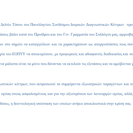
Δελτίο Τύπου του Πανελληνίου Συνδέσμου Ιατρικών Διαγνωστικών Κέντρων προς 
ράσεις βάλει κατά του Προέδρου και του Γεν. Γραμματέα του Συλλόγου μας, αμφισβ
ουν στο σημείο να καταγγείλουν και να χαρακτηρίσουν ως απεργοσπάστες τους συ
γία του ΕΟΠΥΥ να αποκομίσουν, με προφορικές και αδιαφανείς διαδικασίες και συμ
 μάλιστα είναι τα μόνο που δύνανται να εκτελούν τις εξετάσεις και να αμείβονται γ
νωστικών κέντρων, που εκπροσωπεί τα συμφέροντα εξωιατρικών παραγόντων και τ
γείας στους ασφαλισμένους και για την αξιοπρέπεια των λειτουργών υγείας, αλλά
θέσεις, η δεοντολογική υπόσταση των οποίων ανήκει αποκλειστικά στην κρίση σας.