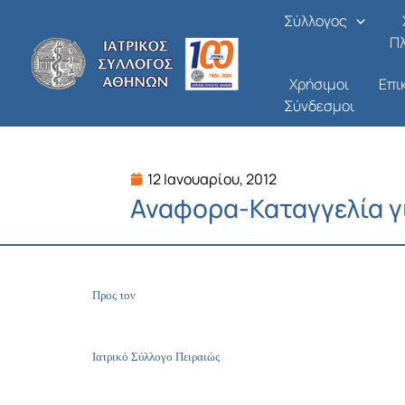
Μετάβαση
Σύλλογος
στο
Π
περιεχόμενο
Χρήσιμοι
Επι
Σύνδεσμοι
12 Ιανουαρίου, 2012
Αναφορα-Καταγγελία γι
Προς τον
Ιατρικό Σύλλογο Πειραιώς