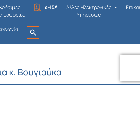
Χρήσιμες
e-ΙΣΑ
Άλλες Ηλεκτρονικές
Επικα
ληροφορίες
Υπηρεσίες
κοινωνία
α κ. Βουγιούκα