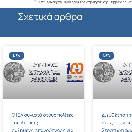
Prev
Σχετικά άρθρα
ΝΈΑ
ΝΈΑ
Ο ΙΣΑ συνιστά στους πολίτες
Διευθέτηση 
της Αττικής
αποζημιώσεω
αυξημένη επαγρύπνηση για
Στρατιωτικών