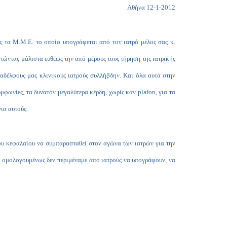
Copy
Αθήνα 12-1-2012
Link
τα Μ.Μ.Ε. το οποίο υπογράφεται από τον ιατρό μέλος σας κ.
ητώντας μάλιστα ευθέως την από μέρους τους τήρηση της ιατρικής
ναδέλφους μας κλινικούς ιατρούς συλλήβδην. Και όλα αυτά στην
φωνίες, τα δυνατόν μεγαλύτερα κέρδη, χωρίς καν plafon, για τα
ια αυτούς.
ου κεφαλαίου να συμπαρασταθεί στον αγώνα των ιατρών για την
, ομολογουμένως δεν περιμέναμε από ιατρούς να υπογράφουν, να