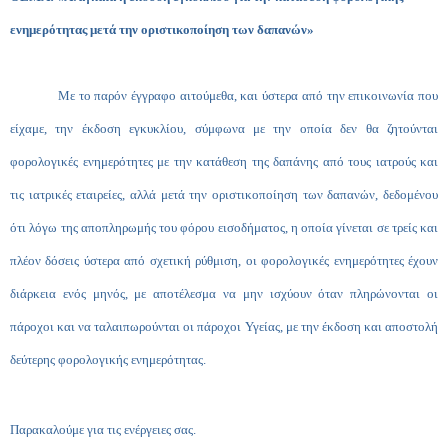
ενημερότητας μετά την οριστικοποίηση των δαπανών»
Με το παρόν έγγραφο αιτούμεθα, και ύστερα από την επικοινωνία που
είχαμε, την έκδοση εγκυκλίου,
σύμφωνα με την οποία δεν θα ζητούνται
φορολογικές ενημερότητες με την κατάθεση της δαπάνης από τους ιατρούς και
τις ιατρικές εταιρείες, αλλά μετά την οριστικοποίηση των δαπανών, δεδομένου
ότι λόγω της αποπληρωμής του φόρου εισοδήματος, η οποία γίνεται σε τρείς και
πλέον δόσεις ύστερα από σχετική ρύθμιση, οι φορολογικές ενημερότητες έχουν
διάρκεια ενός μηνός, με αποτέλεσμα να μην ισχύουν όταν πληρώνονται οι
πάροχοι και να ταλαιπωρούνται οι πάροχοι Υγείας, με την έκδοση και αποστολή
δεύτερης φορολογικής ενημερότητας.
Παρακαλούμε για τις ενέργειες σας.