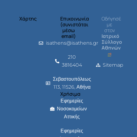
Χάρτης
Επικοινωνία
Οδήγησέ
(συνιστάται
με
μέσω
στον
email)
Ιατρικό
Σύλλογο
isathens@isathens.gr
Αθηνών
210
3816404
Sitemap
Σεβαστουπόλεως
113, 11526, Αθήνα
Χρήσιμα
Εφημερίες
Νοσοκομείων
Αττικής
Εφημερίες