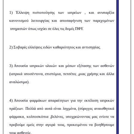
1) Έλλειψη πιστοποίησης των ιατρείων , και ανυπαρξία
κανονισμού λειτουργίας και αποσαφήνιση των παρεχομένων
υπηρεσιών όπως ισχύει σε όλες τις δομές ΠΦΥ.
2) Σοβαρές ελλείψεις ειδών καθαριότητος και αντισηψίας.
3) Απουσία ιατρικών υλικών και μέσων εξέτασης των ασθενών
(ιατρικά υποσέντονα, επιστόμια, πετσέτες ,μιας χρήσης και άλλα
αναλώσιμα).
4) Απουσία φαρμάκων απαραίτητων για την εκτέλεση ιατρικών
πράξεων. Πολλά από αυτά είναι ληγμένα, (σύριγγες αναισθητικά
φάρμακα, κολποσκόπια ,βελόνες, υποχρεώνοντας μας ενίοτε να
προβούμε εμείς στην αγορά τους, προκειμένου να βοηθήσουμε
τους ασθενείς.