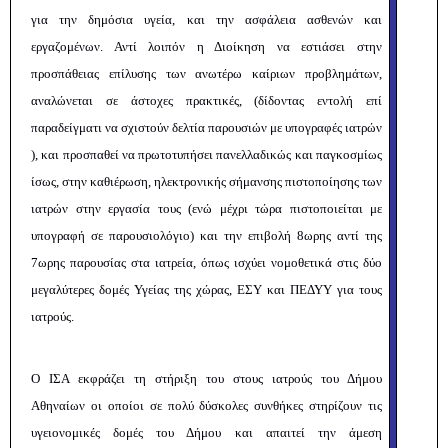
για την δημόσια υγεία, και την ασφάλεια ασθενών και
εργαζομένων. Αντί λοιπόν η Διοίκηση να εστιάσει στην
προσπάθειας επίλυσης των ανωτέρω καίριων προβλημάτων,
αναλώνεται σε άστοχες πρακτικές, (δίδοντας εντολή επί
παραδείγματι να σχιστούν δελτία παρουσιών με υπογραφές ιατρών
), και προσπαθεί να πρωτοτυπήσει πανελλαδικώς και παγκοσμίως
ίσως, στην καθιέρωση, ηλεκτρονικής σήμανσης πιστοποίησης των
ιατρών στην εργασία τους (ενώ μέχρι τώρα πιστοποιείται με
υπογραφή σε παρουσιολόγιο) και την επιβολή 8ωρης αντί της
7ωρης παρουσίας στα ιατρεία, όπως ισχύει νομοθετικά στις δύο
μεγαλύτερες δομές Υγείας της χώρας, ΕΣΥ και ΠΕΔΥΥ για τους
ιατρούς.
Ο ΙΣΑ εκφράζει τη στήριξη του στους ιατρούς του Δήμου
Αθηναίων οι οποίοι σε πολύ δύσκολες συνθήκες στηρίζουν τις
υγειονομικές δομές του Δήμου και απαιτεί την άμεση