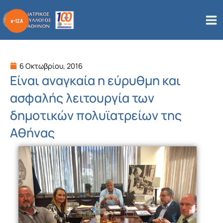
Μετάβαση
στο
περιεχόμενο
6 Οκτωβρίου, 2016
Είναι αναγκαία η εύρυθμη και
ασφαλής λειτουργία των
δημοτικών πολυϊατρείων της
Αθήνας