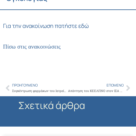
Για την ανακοίνωση πατήστε εδώ
Πίσω στις ανακοινώσεις
ΠΡΟΗΓΟΎΜΕΝΟ
ΕΠΌΜΕΝΟ
Prev
Ne
Συγκέντρωση φαρμάκων του Ιατρείου Κοινωνικής Αποστολής στον Ιερό Ναό Απ. Παύλου Σταθμού Λαρίσης
Απάντηση του ΚΕΕΛΠΝΟ στον ΙΣΑ σχετικά με τον Υγειονομιικό Χάρτη
Σχετικά άρθρα