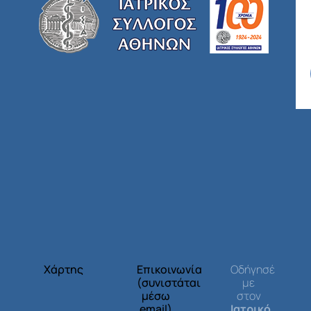
Χάρτης
Επικοινωνία
Οδήγησέ
(συνιστάται
με
μέσω
στον
email)
Ιατρικό