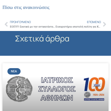
Πίσω στις ανακοινώσεις
ΠΡΟΗΓΟΎΜΕΝΟ
ΕΠΌΜΕΝΟ
Prev
Ne
ΕΟΠΥΥ-Σχετικά με την αντικατάσταση καταστραφέντων ειδών περίθαλψης και θεραπευτικών μέσων
Ευχαριστήρια επιστολή πολίτη για Καρδιοχειρουργική και Θωρακοχειρουργική κλινική Π.Γ.Ν. “ΑΤΤΙΚΟΝ”
Σχετικά άρθρα
ΝΈΑ