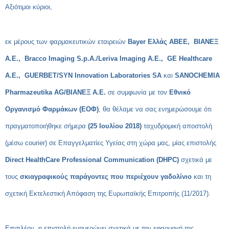
Αξιότιμοι κύριοι,
εκ μέρους των φαρμακευτικών εταιρειών
Bayer
Ελλάς ΑΒΕΕ, ΒΙΑΝΕΞ
Α.Ε.,
Bracco Imaging S
.
p
.
A
./
Leriva Imaging A
.
E
.,
GE Healthcare
A
.
E
.,
GUERBET
/
SYN Innovation Laboratories SA
και
SANOCHEMIA
Pharmazeutika AG
/ΒΙΑΝΕΞ Α.Ε.
σε συμφωνία με τον
Εθνικό
Οργανισμό Φαρμάκων (ΕΟΦ)
, θα θέλαμε να σας ενημερώσουμε ότι
πραγματοποιήθηκε σήμερα
(25 Ιουλίου 2018)
ταχυδρομική αποστολή
(μέσω
courier
) σε Επαγγελματίες Υγείας στη χώρα μας, μίας επιστολής
Direct HealthCare Professional Communication
(
DHPC
)
σχετικά με
τους
σκιαγραφικούς παράγοντες που περιέχουν γαδολίνιο
και τη
σχετική Εκτελεστική Απόφαση της Ευρωπαϊκής Επιτροπής (11/2017).
Επιπλέον, η επιστολή ενημερώνει σχετικά με την εφαρμογή της