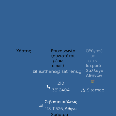
Χάρτης
Επικοινωνία
Οδήγησέ
(συνιστάται
με
μέσω
στον
email)
Ιατρικό
Σύλλογο
isathens@isathens.gr
Αθηνών
210
3816404
Sitemap
Σεβαστουπόλεως
113, 11526, Αθήνα
Χρήσιμα