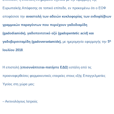
Ευρωπαϊκής Απόφασης σε τοπικό επίπεδο, εν προκειμένω ότι ο ΕΟΦ
αποφάσισε την
αναστολή των αδειών κυκλοφορίας των ενδοφλέβιων
γραμμικών παραγόντων που περιέχουν γαδοδιαμίδη
(gadodiamide), γαδοπεντετικό οξύ (gadopentetic acid) και
η
γαδοβερσεταμίδη (gadoversetamide),
με ημερομηνία εφαρμογής την
5
Ιουλίου 2018
.
Η επιστολή (
επισυνάπτεται-πατήστε ΕΔΩ
) εστάλη από τις
προαναφερθείσες φαρμακευτικές εταιρείες στους εξής Επαγγελματίες
Υγείας στη χώρα μας:
– Ακτινολόγους Ιατρούς