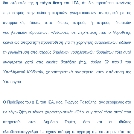
δια στόματός της
η πάγια θέση του ΙΣΑ
, ότι δεν προκύπτει κανένας
περιορισμός στην έκδοση ιατρικών γνωματεύσεων αναφορικά με τις
αναρρωτικές άδειες από ιδιώτες ιατρούς ή ιατρούς ιδιωτικών
νοσηλευτικών ιδρυμάτων. «
Άλλωστε, σε περίπτωση που ο Νομοθέτης
κρίνει ως απαραίτητη προϋπόθεση για τη χορήγηση αναρρωτικών αδειών
τη γνωμάτευση από ιατρούς δημόσιων νοσηλευτικών ιδρυμάτων τότε αυτό
αναφέρεται ρητά στις οικείες διατάξεις (π.χ. άρθρο 52 παρ.3 του
Υπαλληλικού Κώδικα)
», χαρακτηριστικά αναφέρεται στην απάντηση της
Υπουργού.
Ο Πρόεδρος του Δ.Σ. του ΙΣΑ, κος. Γιώργος Πατούλης, αναφερόμενος στο
εν λόγω ζήτημα τόνισε χαρακτηριστικά: «Όλοι οι γιατροί τόσο αυτοί που
υπηρετούν στον Δημόσιο Τομέα, όσο και οι ιδιώτες
ελευθεροεπαγγελματίες έχουν ισότιμη υπογραφή της επιστημονικότητας