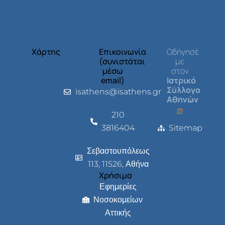
Χάρτης
Επικοινωνία
Οδήγησέ
(συνιστάται
με
μέσω
στον
email)
Ιατρικό
Σύλλογο
isathens@isathens.gr
Αθηνών
210
3816404
Sitemap
Σεβαστουπόλεως
113, 11526, Αθήνα
Χρήσιμα
Εφημερίες
Νοσοκομείων
Αττικής