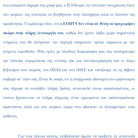
που επικρατεί σήμερα στη χώρα μας, ο ΙΣΑ θεωρεί ότι αποτελεί υποχρέωση όλων
των φορέων της πολιτείας να βοηθήσουν στην διατήρηση κατά το δυνατόν της
ομαλότητας. Γνωρίζουμε όλοι, ότι
ο ΕΟΠΥΥ
δεν είναι σε θέση να προχωρήσει
ακόμα στην πλήρη λειτουργία του
, καθώς δεν έχουν λάβει χώρα σημαντικές
ενέργειες που θα επέτρεπαν την παροχή υπηρεσιών υγείας σύμφωνα με την
κείμενη νομοθεσία. Ήδη εχτές, με εξώδικη διαμαρτυρία μας σας επισημάναμε
την έλλειψη νομιμότητας της εντολής σας για συνταγογράφηση στα εν λόγω
βιβλιάρια από ιατρούς του ΟΠΑΔ και του ΟΑΕΕ και ελπίζουμε να τη λάβατε
σοβαρά υπ’ όψιν σας. Είναι δε σαφές ότι η υπάρχουσα αδυναμία του οργανισμού
σας σήμερα να αναλάβει πλήρη δράση, αντανακλά στους ασφαλισμένους, οι
οποίοι βρίσκονται σε πλήρη σύγχυση, είναι οργισμένοι και ταλαιπωρούνται
αφάνταστα, αλλά και στο ιατρικό σώμα που αδυνατεί να εξυπηρετήσει τους
ασθενείς.
Για τους λόγους αυτούς, επιβάλλεται άμεσα να προβείτε σε αναστολή