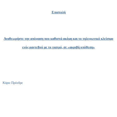
Επιστολή
Αναθεωρήστε την απόφαση που καθιστά ακόμη και το τηλεφωνικό κλείσιμο
ενός ραντεβού με το γιατρό, σε «ακριβή υπόθεση»
Κύριε Πρόεδρε