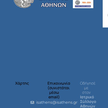
Χάρτης
Επικοινωνία
Οδήγησέ
(συνιστάται
με
μέσω
στον
email)
Ιατρικό
Σύλλογο
isathens@isathens.gr
Αθηνών