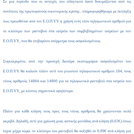
Σε μια περίοδο που οι αντοχές του ελληνικού λαού δοκιμάζονται από τις
συνέπειες της πρωτοφανούς οικονομικής κρίσης , πληροφορηθήκαμε με έκπληξη
πως προωθείται από τον Ε.Ο.Π.Υ.Υ. η χρήση ενός νέου τηλεφωνικού αριθμού για
το κλείσιμο των ραντεβού στα ιατρεία των συμβεβλημένων ιατρείων με τον
Ε.Ο.Π.Υ.Υ., που θα επιβαρύνει υπέρμετρα τους ασφαλισμένους.
Συγκεκριμένα, από την προσεχή Δευτέρα εκατομμύρια ασφαλισμένοι του
Ε.Ο.Π.Υ.Υ. θα καλούν πλέον αντί του γνωστού τηλεφωνικού αριθμού 184, τους
νέους αριθμούς 14884 και 14900 για τα τηλεφωνικά ραντεβού στα ιατρεία του
Ε.Ο.Π.Υ.Υ., με κόστος σημαντικά υψηλότερο.
Πλέον για κάθε κλήση τους προς τους νέους αριθμούς θα χρεώνονται πολύ
ακριβά. Δηλαδή, αντί για χρέωση μιας αστικής μονάδας ανά κλήση (0,03€) όπως
ίσχυε μέχρι τώρα, το κλείσιμο του ραντεβού θα αυξηθεί σε 0,99€ ανά κλήση για