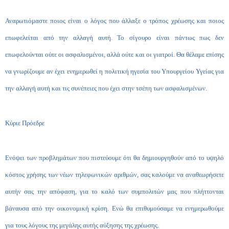
Αναρωτιόμαστε ποιος είναι ο λόγος που άλλαξε ο τρόπος χρέωσης και ποιος
επωφελείται από την αλλαγή αυτή. Το σίγουρο είναι πάντως πως δεν
επωφελούνται ούτε οι ασφαλισμένοι, αλλά ούτε και οι γιατροί. Θα θέλαμε επίσης
να γνωρίζουμε αν έχει ενημερωθεί η πολιτική ηγεσία του Υπουργείου Υγείας για
την αλλαγή αυτή και τις συνέπειες που έχει στην τσέπη των ασφαλισμένων.
Κύριε Πρόεδρε
Ενόψει των προβλημάτων που πιστεύουμε ότι θα δημιουργηθούν από το υψηλό
κόστος χρήσης των νέων τηλεφωνικών αριθμών, σας καλούμε να αναθεωρήσετε
αυτήν σας την απόφαση, για το καλό των συμπολιτών μας που πλήττονται
βάναυσα από την οικονομική κρίση. Ενώ θα επιθυμούσαμε να ενημερωθούμε
για τους λόγους της μεγάλης αυτής αύξησης της χρέωσης.