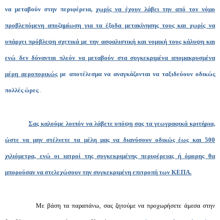
να μεταβούν στην περιφέρεια,
χωρίς να έχουν λάβει την από τον νόμο
προβλεπόμενη αποζημίωση για τα έξοδα μετακίνησης τους και χωρίς να
υπάρχει πρόβλεψη σχετικά με την ασφαλιστική και νομική τους κάλυψη και
ενώ δεν δύνανται πλεόν να μεταβούν στα συγκεκριμένα απομακρυσμένα
μέρη αεροπορικώς
με αποτέλεσμα να αναγκάζονται να ταξιδεύουν οδικώς
πολλές ώρες
.
Σας καλούμε λοιπόν να λάβετε υπόψη σας τα γεωγραφικά κριτήρια,
ώστε να μην στέλνετε τα μέλη μας να διανύσουν οδικώς έως και 500
χιλιόμετρα, ενώ οι ιατροί της συγκεκριμένης περιφέρειας ή όμορης θα
μπορούσαν να στελεχώσουν την συγκεκριμένη επιτροπή των ΚΕΠΑ.
Με βάση τα παραπάνω, σας ζητούμε να προχωρήσετε άμεσα στην