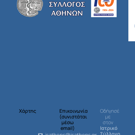
Χάρτης
Επικοινωνία
Οδήγησέ
(συνιστάται
με
μέσω
στον
email)
Ιατρικό
Σύλλογο
isathens@isathens.gr