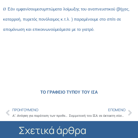
Ø
Εάν εμφανίσουμε
συμπτώματα λοίμωξης του αναπνευστικού (βήχας,
καταρροή, πυρετός πονόλαιμος κ.τ.λ. ) παραμένουμε στο σπίτι σε
απομόνωση και επικοινωνούμε
άμεσα με το γιατρό.
ΤΟ ΓΡΑΦΕΙΟ ΤΥΠΟΥ ΤΟΥ ΙΣΑ
ΠΡΟΗΓΟΎΜΕΝΟ
ΕΠΌΜΕΝΟ
Prev
Ne
Α’. Ανάγκη για παράταση των προθεσμιών υποβολής των φυσικών αρχείων ΕΔΑΠΥ Ιουνίου και Ιουλίου 2020 και Β’. Ψηφιοποίηση δαπανών Μαΐου 2020
Συμμετοχή του ΙΣΑ σε έκτακτη σύσκεψη στον ΠΙΣ για το πρόβλημα που έχει ανακύψει στη διαδικασία χορήγησης της άδειας ασκήσεως ιατρικού επαγγέλματος
Σχετικά άρθρα