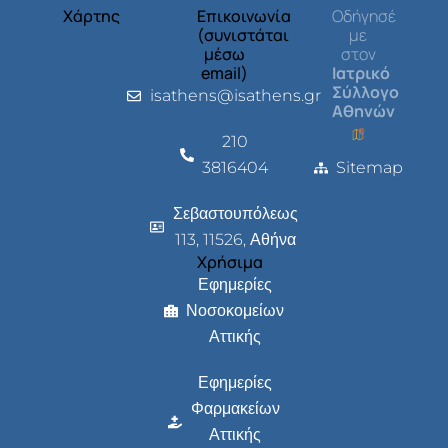
Χάρτης
Επικοινωνία
Οδήγησέ
(συνιστάται
με
μέσω
στον
email)
Ιατρικό
Σύλλογο
isathens@isathens.gr
Αθηνών
210
3816404
Sitemap
Σεβαστουπόλεως
113, 11526, Αθήνα
Χρήσιμα
Εφημερίες
Νοσοκομείων
Αττικής
Εφημερίες
Φαρμακείων
Αττικής