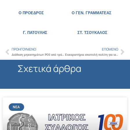
Ο ΠΡΟΕΔΡΟΣ Ο ΓΕΝ. ΓΡΑΜΜΑΤΕΑΣ
Γ. ΠΑΤΟΥΛΗΣ
ΣΤ. ΤΣΟΥΚΑΛΟΣ
ΠΡΟΗΓΟΎΜΕΝΟ
ΕΠΌΜΕΝΟ
Prev
Ne
Διάθεση μηχανημάτων POS από τράπεζες για τα μέλη του Ι.Σ.Α.
Ευχαριστήρια επιστολή πολίτη για ιατρό κα. Τσατσάνη Παναγιώτα
Σχετικά άρθρα
ΝΈΑ