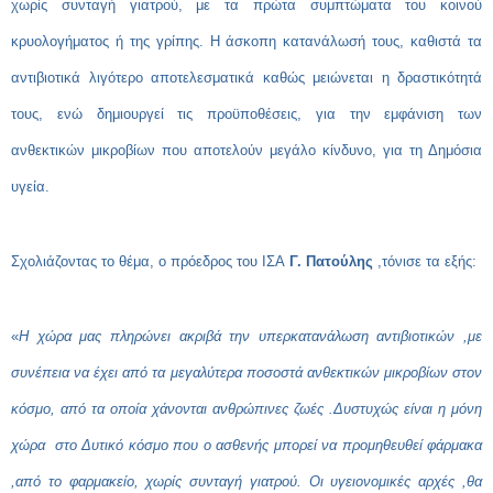
χωρίς συνταγή γιατρού, με τα πρώτα συμπτώματα του κοινού
κρυολογήματος ή της γρίπης. Η άσκοπη κατανάλωσή τους, καθιστά τα
αντιβιοτικά λιγότερο αποτελεσματικά καθώς μειώνεται η δραστικότητά
τους, ενώ δημιουργεί τις προϋποθέσεις, για την εμφάνιση των
ανθεκτικών μικροβίων που αποτελούν μεγάλο κίνδυνο, για τη Δημόσια
υγεία.
Σχολιάζοντας το θέμα, ο πρόεδρος του ΙΣΑ
Γ. Πατούλης
,τόνισε τα εξής:
«
Η χώρα μας πληρώνει ακριβά την υπερκατανάλωση αντιβιοτικών ,με
συνέπεια να έχει από τα μεγαλύτερα ποσοστά ανθεκτικών μικροβίων στον
κόσμο, από τα οποία χάνονται ανθρώπινες ζωές .Δυστυχώς είναι η μόνη
χώρα στο Δυτικό κόσμο που ο ασθενής μπορεί να προμηθευθεί φάρμακα
,από το φαρμακείο, χωρίς συνταγή γιατρού. Οι υγειονομικές αρχές ,θα