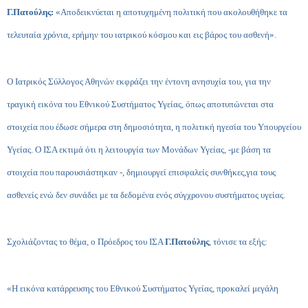
Γ.Πατούλης:
«Αποδεικνύεται η αποτυχημένη πολιτική που ακολουθήθηκε τα
τελευταία χρόνια, ερήμην του ιατρικού κόσμου και εις βάρος του ασθενή».
O Iατρικός Σύλλογος Αθηνών εκφράζει την έντονη ανησυχία του, για την
τραγική εικόνα του Εθνικού Συστήματος Υγείας, όπως αποτυπώνεται στα
στοιχεία που έδωσε σήμερα στη δημοσιότητα, η πολιτική ηγεσία του Υπουργείου
Υγείας. Ο ΙΣΑ εκτιμά ότι η λειτουργία των Μονάδων Υγείας, -με βάση τα
στοιχεία που παρουσιάστηκαν -, δημιουργεί επισφαλείς συνθήκες,για τους
ασθενείς ενώ δεν συνάδει με τα δεδομένα ενός σύγχρονου συστήματος υγείας.
Σχολιάζοντας το θέμα, ο Πρόεδρος του ΙΣΑ
Γ.Πατούλης
, τόνισε τα εξής:
«Η εικόνα κατάρρευσης του Εθνικού Συστήματος Υγείας, προκαλεί μεγάλη