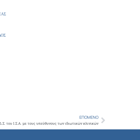
ΑΣ
ΟΣ
ΕΠΌΜΕΝΟ
Next
.Σ. του Ι.Σ.Α. με τους υπεύθυνους των ιδιωτικών κλινικών