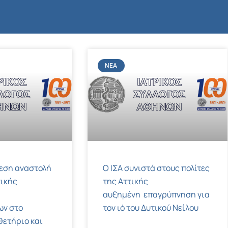
ΝΈΑ
μεση αναστολή
Ο ΙΣΑ συνιστά στους πολίτες
ικής
της Αττικής
αυξημένη επαγρύπνηση για
ων στο
τον ιό του Δυτικού Νείλου
ετήριο και