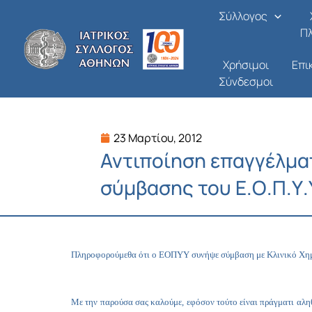
Μετάβαση
Σύλλογος
στο
Π
περιεχόμενο
Χρήσιμοι
Επι
Σύνδεσμοι
23 Μαρτίου, 2012
Αντιποίηση επαγγέλματ
σύμβασης του Ε.Ο.Π.Υ.Υ
Πληροφορούμεθα ότι ο ΕΟΠΥΥ συνήψε σύμβαση με Κλινικό Χημικ
Με την παρούσα σας καλούμε, εφόσον τούτο είναι πράγματι αληθέ