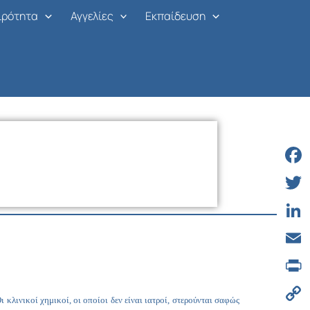
ιρότητα
Αγγελίες
Εκπαίδευση
Face
Twitt
Linke
Email
Print
κλινικοί χημικοί, οι οποίοι δεν είναι ιατροί, στερούνται σαφώς