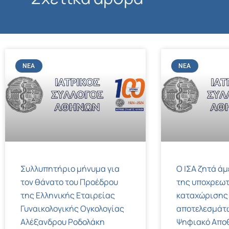
ΝΈΑ
ΝΈΑ
Συλλυπητήριο μήνυμα για
Ο ΙΣΑ ζητά ά
τον θάνατο του Προέδρου
της υποχρεωτ
της Ελληνικής Εταιρείας
καταχώρισης
Γυναικολογικής Ογκολογίας
αποτελεσμάτ
Αλέξανδρου Ροδολάκη
Ψηφιακό Αποθ