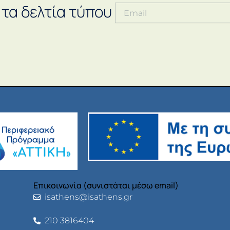
 τα δελτία τύπου
Επικοινωνία (συνιστάται μέσω email)
isathens@isathens.gr
210 3816404