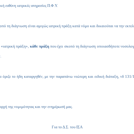
κή ευθύνη ιατρικές υπηρεσίες Π.Φ.Υ.
πό τη διάγνωση είναι αμιγώς ιατρική πράξη κατά νόμο και δικαιούται να την εκτελε
ς «ιατρική πράξη»,
κάθε πράξη
που έχει σκοπό τη διάγνωση οποιασδήποτε νοσολογι
.
 όριζε το ήδη καταργηθέν, με την παραπάνω νεώτερη και ειδική διάταξη, νδ 131/
 αρχή της νομιμότητας και την ενημέρωσή μας.
Για το Δ.Σ. του ΙΣΑ