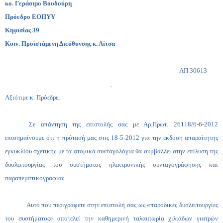
κο. Γεράσιμο Βουδούρη
Πρόεδρο ΕΟΠΥΥ
Κηφισίας 39
Κοιν. Προϊστάμενη Διεύθυνσης κ. Λίτσα
ΑΠ 30613
Αξιότιμε κ. Πρόεδρε,
Σε απάντηση της επιστολής σας με Αρ.Πρωτ. 26118/6-6-2012
επισημαίνουμε ότι η πρότασή μας στις 18-5-2012 για την έκδοση απαραίτητης
εγκυκλίου σχετικής με τα ατομικά συνταγολόγια θα συμβάλλει στην επίλυση της
δυσλειτουργίας του συστήματος ηλεκτρονικής συνταγογράφησης και
παραπεμπτικογραφίας.
Αυτό που περιγράφετε στην επιστολή σας ως «παροδικές δυσλειτουργίες
του συστήματος» αποτελεί την καθημερινή ταλαιπωρία χιλιάδων γιατρών