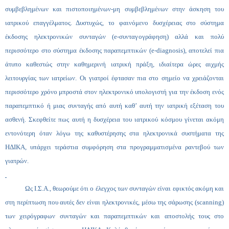
συμβεβλημένων και πιστοποιημένων-μη συμβεβλημένων στην άσκηση του
ιατρικού επαγγέλματος. Δυστυχώς, το φαινόμενο δυσχέρειας στο σύστημα
έκδοσης ηλεκτρονικών συνταγών (e-συνταγογράφηση) αλλά και πολύ
περισσότερο στο σύστημα έκδοσης παραπεμπτικών (e-diagnosis), αποτελεί πια
άτυπο καθεστώς στην καθημερινή ιατρική πράξη, ιδιαίτερα ώρες αιχμής
λειτουργίας των ιατρείων. Οι γιατροί έφτασαν πια στο σημείο να χρειάζονται
περισσότερο χρόνο μπροστά στον ηλεκτρονικό υπολογιστή για την έκδοση ενός
παραπεμπτικό ή μιας συνταγής από αυτή καθ’ αυτή την ιατρική εξέταση του
ασθενή. Σκεφθείτε πως αυτή η δυσχέρεια του ιατρικού κόσμου γίνεται ακόμη
εντονότερη όταν λόγω της καθυστέρησης στα ηλεκτρονικά συστήματα της
ΗΔΙΚΑ, υπάρχει τεράστια συμφόρηση στα προγραμματισμένα ραντεβού των
γιατρών.
Ως Ι.Σ.Α., θεωρούμε ότι ο έλεγχος των συνταγών είναι εφικτός ακόμη και
στη περίπτωση που αυτές δεν είναι ηλεκτρονικές, μέσω της σάρωσης (scanning)
των χειρόγραφων συνταγών και παραπεμπτικών και αποστολής τους στο