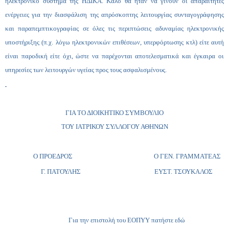
ηλεκτρονικό σύστημα της ΗΔΙΚΑ. Καλό θα ήταν να γίνουν οι απαραίτητες
ενέργειες για την διασφάλιση της απρόσκοπτης λειτουργίας συνταγογράφησης
και παραπεμπτικογραφίας σε όλες τις περιπτώσεις αδυναμίας ηλεκτρονικής
υποστήριξης (π.χ. λόγω ηλεκτρονικών επιθέσεων, υπερφόρτωσης κτλ) είτε αυτή
είναι παροδική είτε όχι, ώστε να παρέχονται αποτελεσματικά και έγκαιρα οι
υπηρεσίες των λειτουργών υγείας προς τους ασφαλισμένους.
ΓΙΑ ΤΟ ΔΙΟΙΚΗΤΙΚΟ ΣΥΜΒΟΥΛΙΟ
ΤΟΥ ΙΑΤΡΙΚΟΥ ΣΥΛΛΟΓΟΥ ΑΘΗΝΩΝ
Ο ΠΡΟΕΔΡΟΣ Ο ΓΕΝ. ΓΡΑΜΜΑΤΕΑΣ
Γ. ΠΑΤΟΥΛΗΣ ΕΥΣΤ. ΤΣΟΥΚΑΛΟΣ
Για την επιστολή του ΕΟΠΥΥ πατήστε εδώ