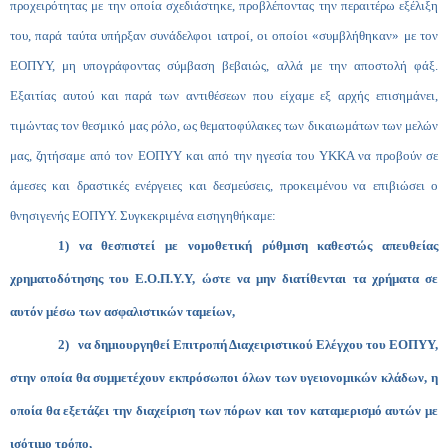
προχειρότητας με την οποία σχεδιάστηκε, προβλέποντας την περαιτέρω εξέλιξη
του, παρά ταύτα υπήρξαν συνάδελφοι ιατροί, οι οποίοι «συμβλήθηκαν» με τον
ΕΟΠΥΥ, μη υπογράφοντας σύμβαση βεβαιώς, αλλά με την αποστολή φάξ.
Εξαιτίας αυτού και παρά των αντιθέσεων που είχαμε εξ αρχής επισημάνει,
τιμώντας τον θεσμικό μας ρόλο, ως θεματοφύλακες των δικαιωμάτων των μελών
μας, ζητήσαμε από τον ΕΟΠΥΥ και από την ηγεσία του ΥΚΚΑ να προβούν σε
άμεσες και δραστικές ενέργειες και δεσμεύσεις, προκειμένου να επιβιώσει ο
θνησιγενής ΕΟΠΥΥ. Συγκεκριμένα εισηγηθήκαμε:
1)
να θεσπιστεί με νομοθετική ρύθμιση καθεστώς απευθείας
χρηματοδότησης του Ε.Ο.Π.Υ.Υ, ώστε να μην διατίθενται τα χρήματα σε
αυτόν μέσω των ασφαλιστικών ταμείων,
2) να δημιουργηθεί Επιτροπή Διαχειριστικού Ελέγχου του ΕΟΠΥΥ,
στην οποία θα συμμετέχουν εκπρόσωποι όλων των υγειονομικών κλάδων, η
οποία θα εξετάζει την διαχείριση των πόρων και τον καταμερισμό αυτών με
ισότιμο τρόπο,