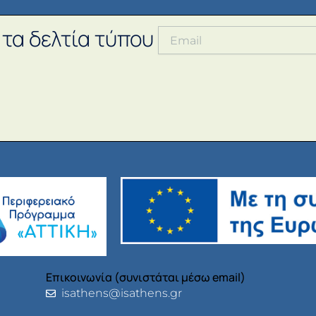
 τα δελτία τύπου
Επικοινωνία (συνιστάται μέσω email)
isathens@isathens.gr