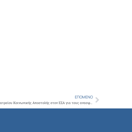
ΕΠΌΜΕΝΟ
Next
Τις πύλες του ανοίγει το Παράρτημα του Ιατρείου Κοινωνικής Αποστολής στον ΕΣΑ για τους ανασφάλιστους εμπόρους και τα προστατευόμενα μέλη τους