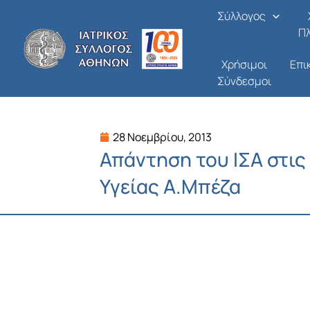
Μετάβαση
Σύλλογος
στο
Π
περιεχόμενο
Χρήσιμοι
Επι
Σύνδεσμοι
28 Νοεμβρίου, 2013
Απάντηση του ΙΣΑ στι
Υγείας Α.Μπέζα