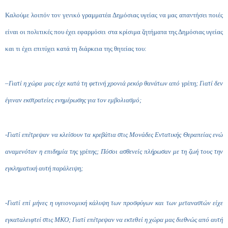
Καλούμε λοιπόν τον γενικό γραμματέα Δημόσιας υγείας να μας απαντήσει ποιές
είναι οι πολιτικές που έχει εφαρμόσει στα κρίσιμα ζητήματα της Δημόσιας υγείας
και τι έχει επιτύχει κατά τη διάρκεια της θητείας του:
–
Γιατί η χώρα μας είχε κατά τη φετινή χρονιά ρεκόρ θανάτων από γρίπη; Γιατί δεν
έγιναν εκστρατείες ενημέρωσης για τον εμβολιασμό;
-Γιατί επέτρεψαν να κλείσουν τα κρεβάτια στις Μονάδες Εντατικής Θεραπείας ενώ
αναμενόταν η επιδημία της γρίπης; Πόσοι ασθενείς πλήρωσαν με τη ζωή τους την
εγκληματική αυτή παράλειψη;
-Γιατί επί μήνες η υγειονομική κάλυψη των προσφύγων και των μεταναστών είχε
εγκαταλειφτεί στις ΜΚΟ; Γιατί επέτρεψαν να εκτεθεί η χώρα μας διεθνώς από αυτή