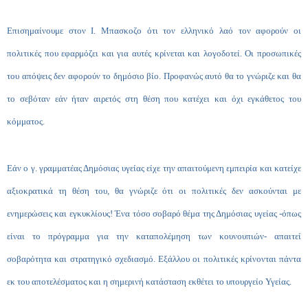
Επισημαίνουμε στον Ι. Μπασκοζο ότι τον ελληνικό λαό τον αφορούν οι
πολιτικές που εφαρμόζει και για αυτές κρίνεται και λογοδοτεί. Οι προσωπικές
του απόψεις δεν αφορούν το δημόσιο βίο. Προφανώς αυτό θα το γνώριζε και θα
το σεβόταν εάν ήταν αιρετός στη θέση που κατέχει και όχι εγκάθετος του
κόμματος.
Εάν ο γ. γραμματέας Δημόσιας υγείας είχε την απαιτούμενη εμπειρία και κατείχε
αξιοκρατικά τη θέση του, θα γνώριζε ότι οι πολιτικές δεν ασκούνται με
ενημερώσεις και εγκυκλίους! Ένα τόσο σοβαρό θέμα της Δημόσιας υγείας -όπως
είναι το πρόγραμμα για την καταπολέμηση των κουνουπιών- απαιτεί
σοβαρότητα και στρατηγικό σχεδιασμό. Εξάλλου οι πολιτικές κρίνονται πάντα
εκ του αποτελέσματος και η σημερινή κατάσταση εκθέτει το υπουργείο Υγείας.