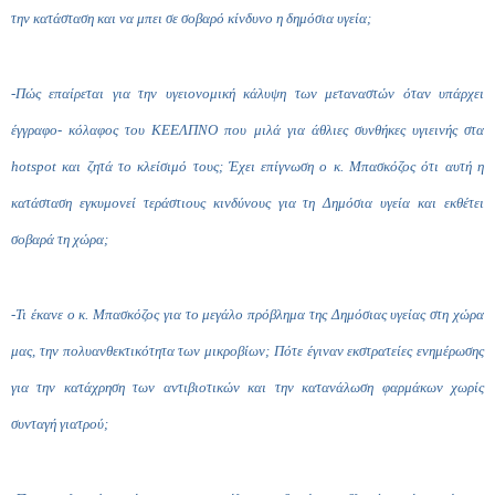
την κατάσταση και να μπει σε σοβαρό κίνδυνο η δημόσια υγεία;
-Πώς επαίρεται για την υγειονομική κάλυψη των μεταναστών όταν υπάρχει
έγγραφο- κόλαφος του ΚΕΕΛΠΝΟ που μιλά για άθλιες συνθήκες υγιεινής στα
hot
spot
και ζητά το κλείσιμό τους; Έχει επίγνωση ο κ. Μπασκόζος ότι αυτή η
κατάσταση εγκυμονεί τεράστιους κινδύνους για τη Δημόσια υγεία και εκθέτει
σοβαρά τη χώρα;
-Τι έκανε ο κ. Μπασκόζος για το μεγάλο πρόβλημα της Δημόσιας υγείας στη χώρα
μας, την πολυανθεκτικότητα των μικροβίων; Πότε έγιναν εκστρατείες ενημέρωσης
για την κατάχρηση των αντιβιοτικών και την κατανάλωση φαρμάκων χωρίς
συνταγή γιατρού;