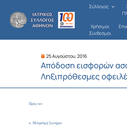
Μετάβαση
Σύλλογος
στο
Π
περιεχόμενο
Χρήσιμοι
Επι
Σύνδεσμοι
25 Αυγούστου, 2016
Απόδοση εισφορών ασ
Ληξιπρόθεσμες οφειλ
Προς τον
κ. Μπερσίμη Σωτήριο