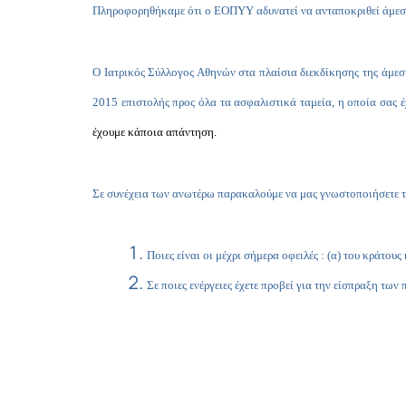
Πληροφορηθήκαμε ότι ο ΕΟΠΥΥ αδυνατεί να ανταποκριθεί άμεσα σ
Ο Ιατρικός Σύλλογος Αθηνών στα πλαίσια διεκδίκησης της άμεσ
2015 επιστολής προς όλα τα ασφαλιστικά ταμεία, η οποία σας έ
έχουμε κάποια απάντηση.
Σε συνέχεια των ανωτέρω παρακαλούμε να μας γνωστοποιήσετε το 
Ποιες είναι οι μέχρι σήμερα οφειλές : (α) του κράτ
Σε ποιες ενέργειες έχετε προβεί για την είσπραξη των