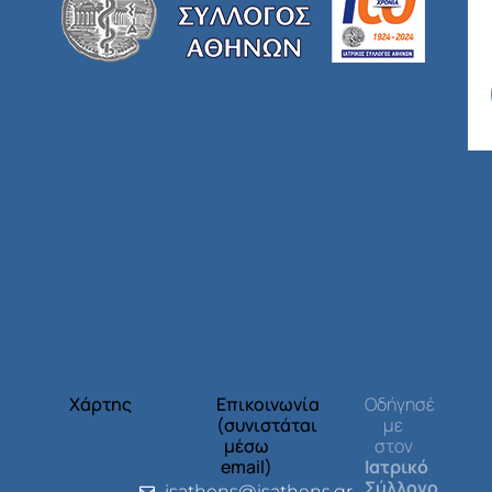
Χάρτης
Επικοινωνία
Οδήγησέ
(συνιστάται
με
μέσω
στον
email)
Ιατρικό
Σύλλογο
isathens@isathens.gr