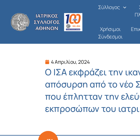
Μετάβαση
Σύλλογος
στο
Π
περιεχόμενο
Χρήσιμοι
Επι
Σύνδεσμοι
4 Απριλίου, 2024
Ο ΙΣΑ εκφράζει την ικα
απόσυρση από το νέο 
που έπλητταν την ελε
εκπροσώπων του ιατρι