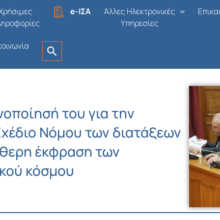
Χρήσιμες
e-ΙΣΑ
Άλλες Ηλεκτρονικές
Επικα
ληροφορίες
Υπηρεσίες
κοινωνία
νοποίησή του για την
Σχέδιο Νόμου των διατάξεων
ύθερη έκφραση των
κού κόσμου