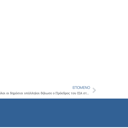
ΕΠΌΜΕΝΟ
Next
Οι Γιατροί να πληρώνονται τακτικά όπως όλοι οι δημόσιοι υπάλληλοι δήλωσε ο Πρόεδρος του ΙΣΑ στο Συνέδριο Financial Times: Shaping the Future of Healthcare in Greece 2013