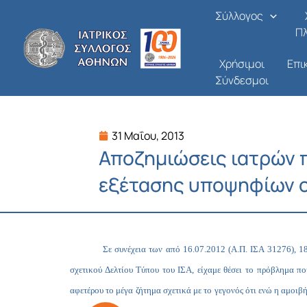
Μετάβαση
Σύλλογος
στο
Π
περιεχόμενο
Χρήσιμοι
Επι
Σύνδεσμοι
31 Μαΐου, 2013
Αποζημιώσεις ιατρών 
εξέτασης υποψηφίων 
Σε συνέχεια των από 16.07.2012 (Α.Π. ΙΣΑ 31276), 1
σχετικού Δελτίου Τύπου του ΙΣΑ, είχαμε θέσει το πρόβλημα π
αφετέρου το μέγα ζήτημα σχετικά με το γεγονός ότι ενώ η αμοιβ