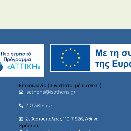
Επικοινωνία (συνιστάται μέσω email)
isathens@isathens.gr
210 3816404
Σεβαστουπόλεως 113, 11526, Αθήνα
Χρήσιμα