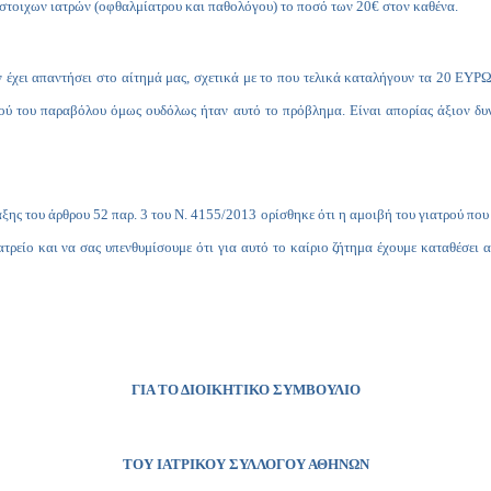
ίστοιχων ιατρών (οφθαλμίατρου και παθολόγου) το ποσό των 20€ στον καθένα.
 έχει απαντήσει στο αίτημά μας, σχετικά με το που τελικά καταλήγουν τα 20 ΕΥΡΩ
ού του παραβόλου όμως ουδόλως ήταν αυτό το πρόβλημα. Είναι απορίας άξιον δυν
αξης του άρθρου 52 παρ. 3 του Ν. 4155/2013 ορίσθηκε ότι η αμοιβή του γιατρού που
τρείο και να σας υπενθυμίσουμε ότι για αυτό το καίριο ζήτημα έχουμε καταθέσει 
ΓΙΑ ΤΟ ΔΙΟΙΚΗΤΙΚΟ ΣΥΜΒΟΥΛΙΟ
ΤΟΥ ΙΑΤΡΙΚΟΥ ΣΥΛΛΟΓΟΥ ΑΘΗΝΩΝ