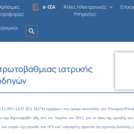
Χρήσιμες
e-ΙΣΑ
Άλλες Ηλεκτρονικές
Επικα
ληροφορίες
Υπηρεσίες
κοινωνία
πρωτοβάθμιας ιατρικής
οδηγών
8.12.2012 (Α.Π. ΙΣΑ 34374) εγγράφων που έχουμε αποστείλει στο Υπουργείο
Υποδο
ου είχε δημιουργηθεί ήδη από τον Απρίλιο του 2012, για το ύψος της αμοιβής τω
ή των ιατρών είχε μειωθεί στα 10 € κατ’ εσφαλμένη ερμηνεία της σχετικής διάταξη