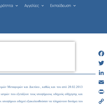
ιρότητα
Αγγελίες
Εκπαίδευση
Face
Twitt
Linke
μών Μεταφορών και Δικτύου , καθώς και του από 28.02.2013
Email
ν ιατρών που εξετάζουν τους υποψήφιους οδηγούς οδήγησης και
Print
ς, οι υποψήφιοι οδηγοί εξακολουθούσαν να πληρώνουν δυνάμει του