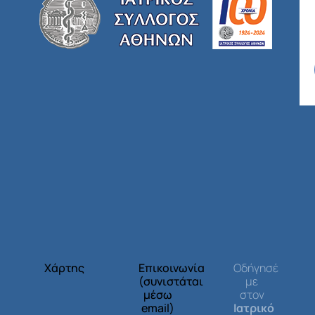
Χάρτης
Επικοινωνία
Οδήγησέ
(συνιστάται
με
μέσω
στον
email)
Ιατρικό