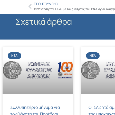
ΠΡΟΗΓΟΎΜΕΝΟ
Prev
Συνάντηση του Ι.Σ.Α. με τους ιατρούς του ΓΝΑ Άγιοι Ανάρ
Σχετικά άρθρα
ΝΈΑ
ΝΈΑ
Συλλυπητήριο μήνυμα για
Ο ΙΣΑ ζητά ά
τον θάνατο του Προέδρου
της υποχρεωτ