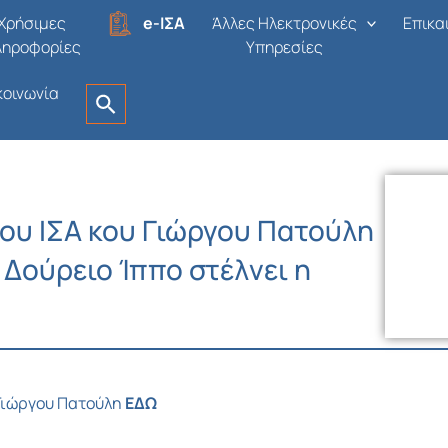
Χρήσιμες
e-ΙΣΑ
Άλλες Ηλεκτρονικές
Επικα
ληροφορίες
Υπηρεσίες
κοινωνία
ου ΙΣΑ κου Γιώργου Πατούλη
 Δούρειο Ίππο στέλνει η
 Γιώργου Πατούλη
ΕΔΩ